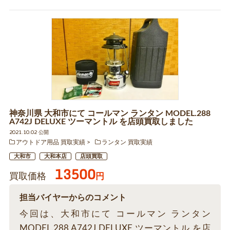
神奈川県 大和市にて コールマン ランタン MODEL.288
A742J DELUXE ツーマントル を店頭買取しました
2021.10.02 公開
アウトドア用品 買取実績
ランタン 買取実績
大和市
大和本店
店頭買取
13500
買取価格
円
担当バイヤーからのコメント
今回は、大和市にて コールマン ランタン
MODEL.288 A742J DELUXE ツーマントル を店