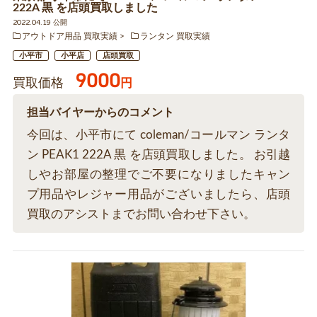
222A 黒 を店頭買取しました
2022.04.19 公開
アウトドア用品 買取実績
ランタン 買取実績
小平市
小平店
店頭買取
9000
買取価格
円
担当バイヤーからのコメント
今回は、小平市にて coleman/コールマン ランタ
ン PEAK1 222A 黒 を店頭買取しました。 お引越
しやお部屋の整理でご不要になりましたキャン
プ用品やレジャー用品がございましたら、店頭
買取のアシストまでお問い合わせ下さい。