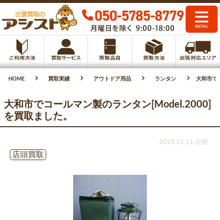
HOME
買取実績
アウトドア用品
ランタン
大和市でコ
大和市でコールマン製のランタン[Model.2000]
を買取ました。
2015.11.11 公開
店頭買取