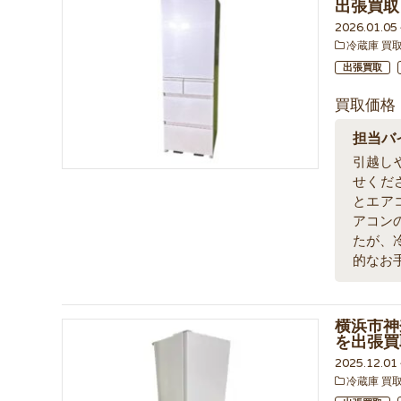
出張買取
2026.01.0
冷蔵庫 買
出張買取
買取価格
担当バ
引越し
せくだ
とエア
アコン
たが、
的なお
横浜市神奈
を出張買
2025.12.0
冷蔵庫 買