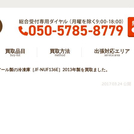
買取品目
買取方法
出張対応エリア
buy-list
method
service area
ル製の冷凍庫［JF-NUF136E］2013年製を買取ました。
2017.03.24 公開