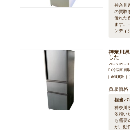
神奈川
の買取
優れた
ます。
ンディ
神奈川県
した
2026.05.2
冷蔵庫 買
出張買取
買取価格
担当バ
神奈川
依頼い
も需要
が、動