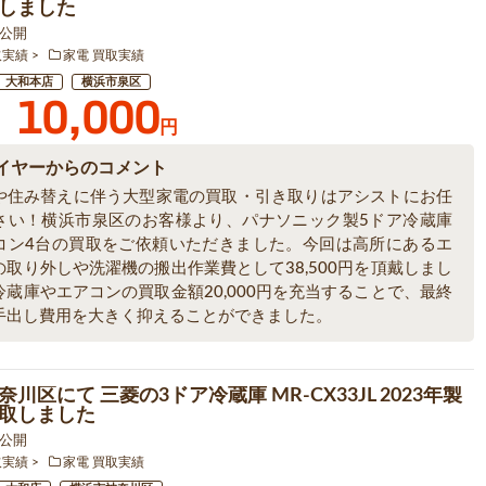
しました
5 公開
取実績
家電 買取実績
大和本店
横浜市泉区
10,000
円
イヤーからのコメント
や住み替えに伴う大型家電の買取・引き取りはアシストにお任
さい！横浜市泉区のお客様より、パナソニック製5ドア冷蔵庫
コン4台の買取をご依頼いただきました。今回は高所にあるエ
の取り外しや洗濯機の搬出作業費として38,500円を頂戴しまし
冷蔵庫やエアコンの買取金額20,000円を充当することで、最終
手出し費用を大きく抑えることができました。
川区にて 三菱の3ドア冷蔵庫 MR-CX33JL 2023年製
取しました
1 公開
取実績
家電 買取実績