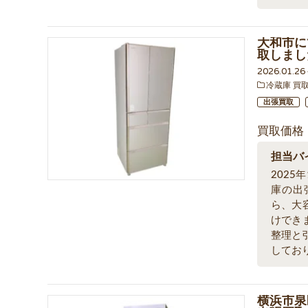
大和市にて
取しまし
2026.01.2
冷蔵庫 買
出張買取
買取価格
担当バ
202
庫の出張
ら、大
けでき
整理と
してお
横浜市泉区