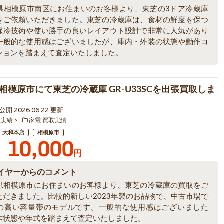
県相模原市南区にお住まいのお客様より、東芝の3ドア冷蔵庫
をご依頼いただきました。東芝の冷蔵庫は、食材の鮮度を保つ
保冷技術や使い勝手の良いレイアウト設計で非常に人気があり
一般的な使用感はございましたが、庫内・外装の状態や動作コ
ションを踏まえて査定いたしました。
相模原市にて東芝の冷蔵庫 GR-U33SCを出張買取しま
0 公開 2026.06.22 更新
取実績
家電 買取実績
大和本店
相模原市
10,000
円
イヤーからのコメント
県相模原市にお住まいのお客様より、東芝の冷蔵庫の買取をご
ただきました。比較的新しい2023年製のお品物で、中古市場で
の高い容量帯のモデルです。一般的な使用感はございました
作状態や年式を踏まえて査定いたしました。