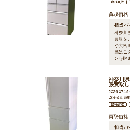
出張買取
買取価格
担当バ
神奈川
買取を
や大容
感はご
ンを踏
神奈川県
張買取し
2026.07.1
冷蔵庫 買
出張買取
買取価格
担当バ