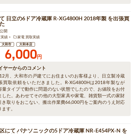
 日立の6ドア冷蔵庫 R-XG4800H 2018年製 を出張買
た
6 公開
取実績
家電 買取実績
大和市
大和本店
6,000
円
イヤーからのコメント
5年12月、大和市の戸建てにお住まいのお客様より、日立製冷蔵
買取依頼をいただきました。R-XG4800Hは2018年製なが
容量タイプで動作に問題のない状態でしたので、お値段をお付
ました。あわせてその他の大型家具や家電、雑貨類一式の家財
引き取りをおこない、搬出作業費66,000円をご案内のうえ対応
ります。
にて パナソニックの5ドア冷蔵庫 NR-E454PX-N を