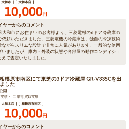
大和市
大和本店
10,000
円
イヤーからのコメント
県大和市にお住まいのお客様より、三菱電機の6ドア冷蔵庫の
ご依頼いただきました。三菱電機の冷蔵庫は、独自の冷凍技術
量ながらスリムな設計で非常に人気があります。一般的な使用
ざいましたが、庫内・外装の状態や各部屋の動作コンディショ
まえて査定いたしました。
相模原市南区にて東芝の3ドア冷蔵庫 GR-V33SCを出
ました
5 公開
取実績
家電 買取実績
大和本店
相模原市南区
10,000
円
イヤーからのコメント