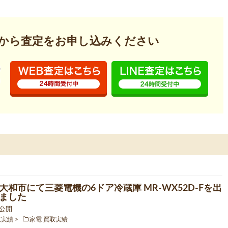
から査定を
お申し込みください
大和市にて三菱電機の6ドア冷蔵庫 MR-WX52D-Fを出
ました
5 公開
取実績
家電 買取実績