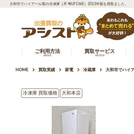
大和市でハイアール製の冷凍庫［JF-NUF136E］2013年製を買取ました。
ご利用方法
買取サービス
about
service
HOME
買取実績
家電
冷蔵庫
大和市でハイアー
冷凍庫 買取価格
大和本店