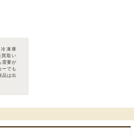
の冷凍庫
出張買取い
も需要が
カーでも
商品は出
。