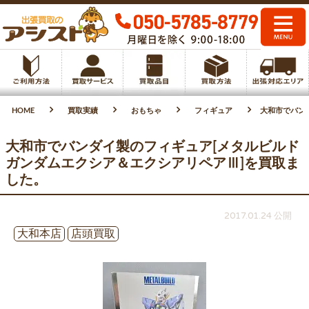
HOME
買取実績
おもちゃ
フィギュア
大和市でバン
大和市でバンダイ製のフィギュア[メタルビルド
ガンダムエクシア＆エクシアリペアⅢ]を買取ま
した。
2017.01.24 公開
大和本店
店頭買取