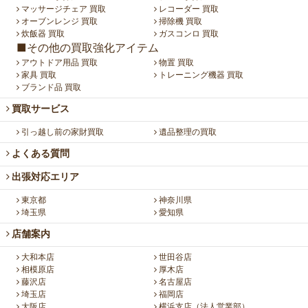
マッサージチェア 買取
レコーダー 買取
オーブンレンジ 買取
掃除機 買取
炊飯器 買取
ガスコンロ 買取
■その他の買取強化アイテム
アウトドア用品 買取
物置 買取
家具 買取
トレーニング機器 買取
ブランド品 買取
買取サービス
引っ越し前の家財買取
遺品整理の買取
よくある質問
出張対応エリア
東京都
神奈川県
埼玉県
愛知県
店舗案内
大和本店
世田谷店
相模原店
厚木店
藤沢店
名古屋店
埼玉店
福岡店
大阪店
横浜支店（法人営業部）