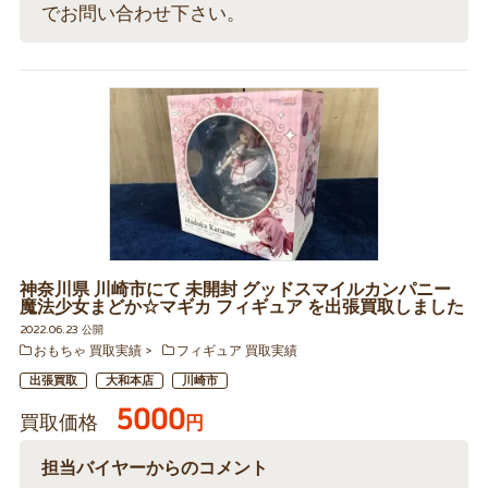
でお問い合わせ下さい。
神奈川県 川崎市にて 未開封 グッドスマイルカンパニー
魔法少女まどか☆マギカ フィギュア を出張買取しました
2022.06.23 公開
おもちゃ 買取実績
フィギュア 買取実績
出張買取
大和本店
川崎市
5000
買取価格
円
担当バイヤーからのコメント