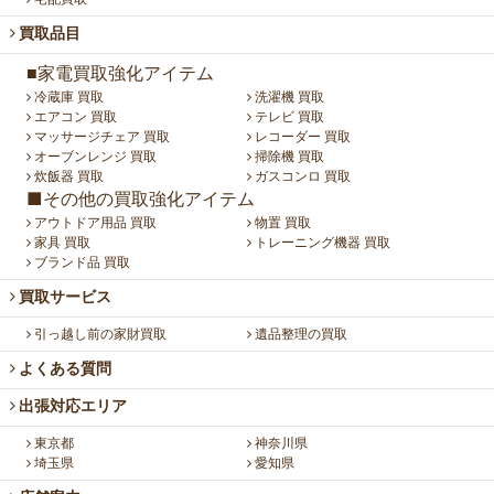
買取品目
■家電買取強化アイテム
冷蔵庫 買取
洗濯機 買取
エアコン 買取
テレビ 買取
マッサージチェア 買取
レコーダー 買取
オーブンレンジ 買取
掃除機 買取
炊飯器 買取
ガスコンロ 買取
■その他の買取強化アイテム
アウトドア用品 買取
物置 買取
家具 買取
トレーニング機器 買取
ブランド品 買取
買取サービス
引っ越し前の家財買取
遺品整理の買取
よくある質問
出張対応エリア
東京都
神奈川県
埼玉県
愛知県