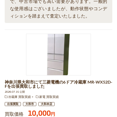
で、中古市場でも高い需要があります。一般的
な使用感はございましたが、動作状態やコンデ
ィションを踏まえて査定いたしました。
神奈川県大和市にて三菱電機の6ドア冷蔵庫 MR-WX52D-
Fを出張買取しました
2026.07.15 公開
冷蔵庫 買取実績
家電 買取実績
出張買取
大和市
大和本店
10,000
買取価格
円