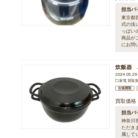
担当バ
東京都
式の浅
っぱい
商品が
にお問
炊飯器 
2024.05.2
家電 買取
出張買取
買取価格
担当バ
神奈川
ただき
属して