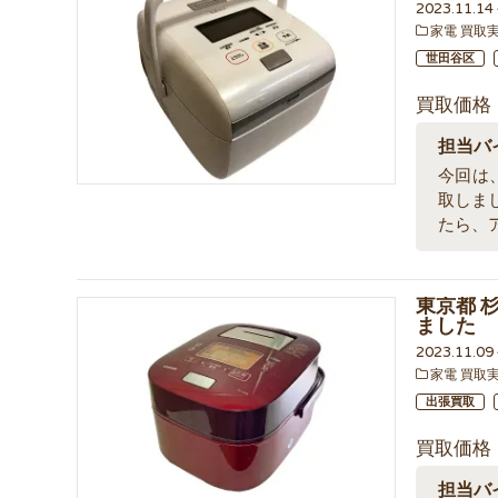
2023.11.1
家電 買取
世田谷区
買取価格
担当バ
今回は、
取しま
たら、
東京都 杉
ました
2023.11.0
家電 買取
出張買取
買取価格
担当バ