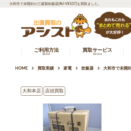
大和市で未開封の三菱製炊飯器[NJ-VX107]を買取ました。
ご利用方法
買取サービス
about
service
HOME
買取実績
家電
炊飯器
大和市で未開封の
大和本店
店頭買取