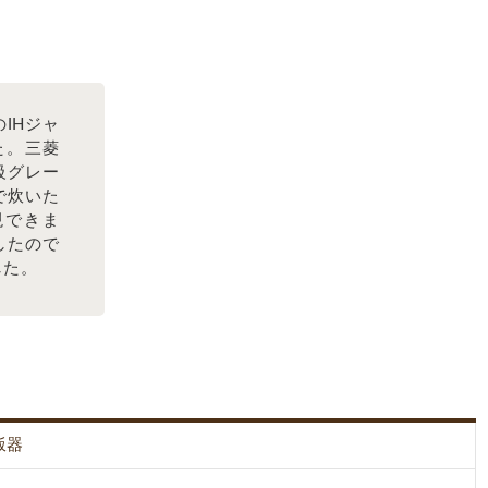
IHジャ
した。三菱
級グレー
で炊いた
現できま
したので
した。
飯器