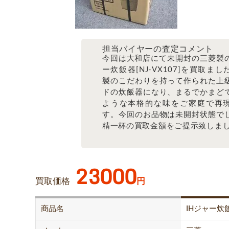
担当バイヤーの査定コメント
今回は大和店にて未開封の三菱製の
ー炊飯器[NJ-VX107]を買取ま
製のこだわりを持って作られた上
ドの炊飯器になり、まるでかまど
ような本格的な味をご家庭で再
す。今回のお品物は未開封状態で
精一杯の買取金額をご提示致しま
23000
買取価格
円
商品名
IHジャー炊