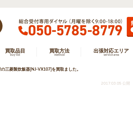
買取品目
買取方法
出張対応エリア
buy-list
method
service area
三菱製炊飯器[NJ-VX107]を買取ました。
2017.03.05 公開