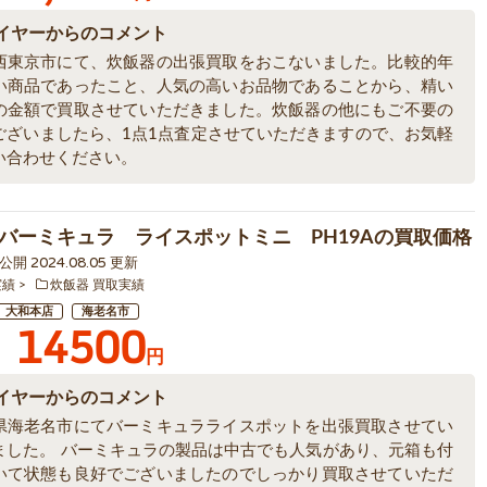
イヤーからのコメント
西東京市にて、炊飯器の出張買取をおこないました。比較的年
い商品であったこと、人気の高いお品物であることから、精い
の金額で買取させていただきました。炊飯器の他にもご不要の
ございましたら、1点1点査定させていただきますので、お気軽
い合わせください。
バーミキュラ ライスポットミニ PH19Aの買取価格
9 公開 2024.08.05 更新
実績
炊飯器 買取実績
大和本店
海老名市
14500
円
イヤーからのコメント
県海老名市にてバーミキュラライスポットを出張買取させてい
ました。 バーミキュラの製品は中古でも人気があり、元箱も付
いて状態も良好でございましたのでしっかり買取させていただ