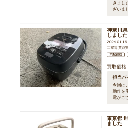
きまし
ざいま
神奈川県 
しました
2024.01.1
家電 買取
宅配買取
買取価格
担当バ
今回は、
動作を
電がご
東京都 世
ました