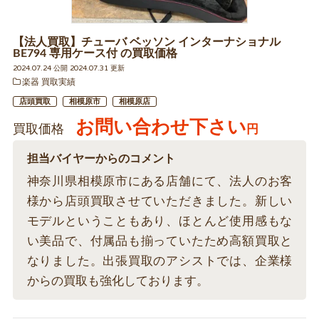
【法人買取】チューバ ベッソン インターナショナル
BE794 専用ケース付 の買取価格
2024.07.24 公開 2024.07.31 更新
楽器 買取実績
店頭買取
相模原市
相模原店
お問い合わせ下さい
買取価格
円
担当バイヤーからのコメント
神奈川県相模原市にある店舗にて、法人のお客
様から店頭買取させていただきました。新しい
モデルということもあり、ほとんど使用感もな
い美品で、付属品も揃っていたため高額買取と
なりました。出張買取のアシストでは、企業様
からの買取も強化しております。