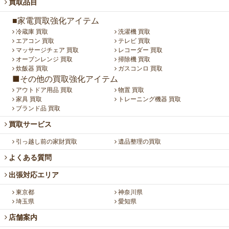
買取品目
■家電買取強化アイテム
冷蔵庫 買取
洗濯機 買取
エアコン 買取
テレビ 買取
マッサージチェア 買取
レコーダー 買取
オーブンレンジ 買取
掃除機 買取
炊飯器 買取
ガスコンロ 買取
■その他の買取強化アイテム
アウトドア用品 買取
物置 買取
家具 買取
トレーニング機器 買取
ブランド品 買取
買取サービス
引っ越し前の家財買取
遺品整理の買取
よくある質問
出張対応エリア
東京都
神奈川県
埼玉県
愛知県
店舗案内