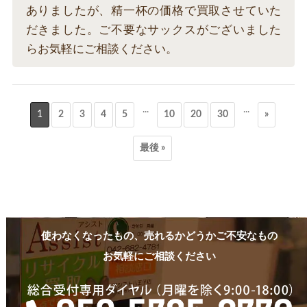
ありましたが、精一杯の価格で買取させていた
だきました。ご不要なサックスがございました
らお気軽にご相談ください。
...
...
1
2
3
4
5
10
20
30
»
最後 »
使わなくなったもの、売れるかどうかご不安なもの
お気軽にご相談ください