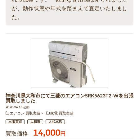
が、動作状態や年式を踏まえて査定いたしまし
た。
神奈川県大和市にて三菱のエアコンSRK5623T2-Wを出張
買取しました
2026.04.15 公開
エアコン 買取実績
家電 買取実績
出張買取
大和市
大和本店
14,000
買取価格
円