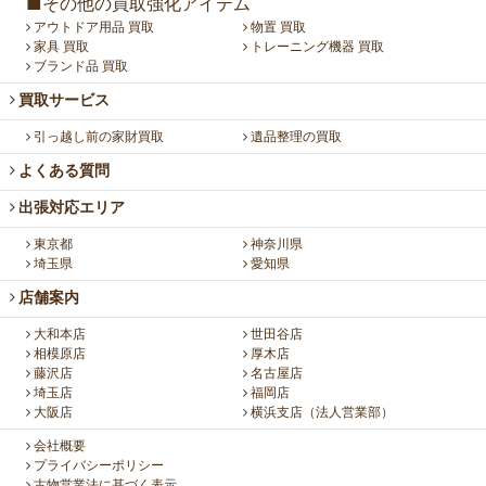
■その他の買取強化アイテム
アウトドア用品 買取
物置 買取
家具 買取
トレーニング機器 買取
ブランド品 買取
買取サービス
引っ越し前の家財買取
遺品整理の買取
よくある質問
出張対応エリア
東京都
神奈川県
埼玉県
愛知県
店舗案内
大和本店
世田谷店
相模原店
厚木店
藤沢店
名古屋店
埼玉店
福岡店
大阪店
横浜支店（法人営業部）
会社概要
プライバシーポリシー
古物営業法に基づく表示