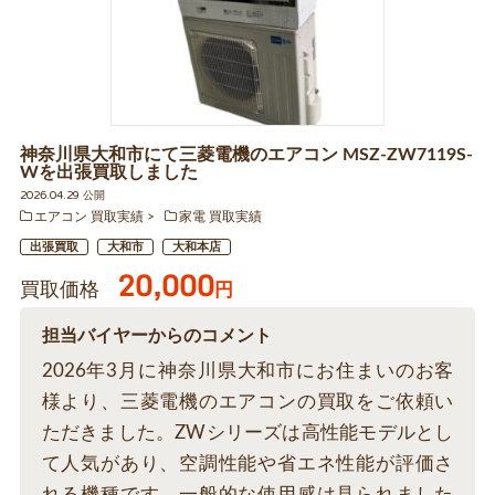
神奈川県大和市にて三菱電機のエアコン MSZ-ZW7119S-
Wを出張買取しました
2026.04.29 公開
エアコン 買取実績
家電 買取実績
出張買取
大和市
大和本店
20,000
買取価格
円
担当バイヤーからのコメント
2026年3月に神奈川県大和市にお住まいのお客
様より、三菱電機のエアコンの買取をご依頼い
ただきました。ZWシリーズは高性能モデルとし
て人気があり、空調性能や省エネ性能が評価さ
れる機種です。一般的な使用感は見られました