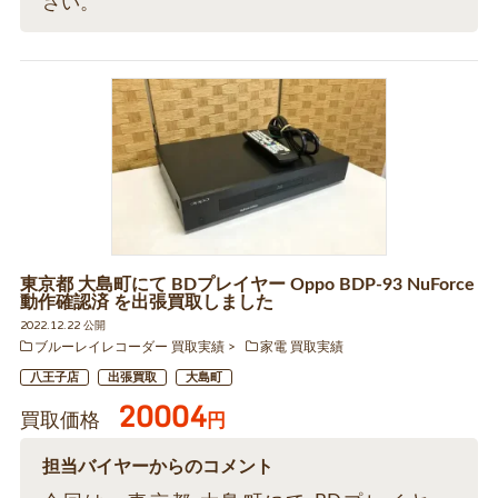
さい。
東京都 大島町にて BDプレイヤー Oppo BDP-93 NuForce
動作確認済 を出張買取しました
2022.12.22 公開
ブルーレイレコーダー 買取実績
家電 買取実績
八王子店
出張買取
大島町
20004
買取価格
円
担当バイヤーからのコメント