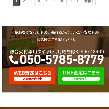
1
2
3
4
5
10
»
最後 »
使わなくなったもの、売れるかどうかご不安なもの
お気軽にご相談ください