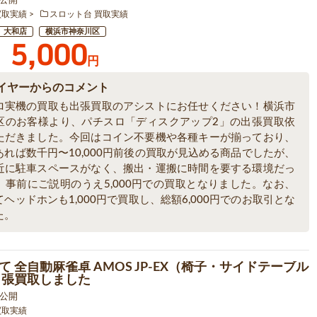
買取実績
スロット台 買取実績
大和店
横浜市神奈川区
5,000
円
イヤーからのコメント
ロ実機の買取も出張買取のアシストにお任せください！横浜市
区のお客様より、パチスロ「ディスクアップ2」の出張買取依
ただきました。今回はコイン不要機や各種キーが揃っており、
あれば数千円〜10,000円前後の買取が見込める商品でしたが、
近に駐車スペースがなく、搬出・運搬に時間を要する環境だっ
、事前にご説明のうえ5,000円での買取となりました。なお、
ヘッドホンも1,000円で買取し、総額6,000円でのお取引とな
た。
て 全自動麻雀卓 AMOS JP-EX（椅子・サイドテーブル
出張買取しました
7 公開
買取実績