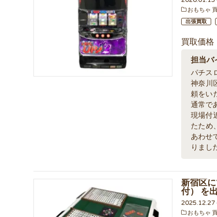
おもちゃ 
出張買取
買取価格
担当バ
パチス
神奈川
頼をい
通常で
現場付
たため
あわせて
りまし
新宿区に
付） を
2025.12.2
おもちゃ 