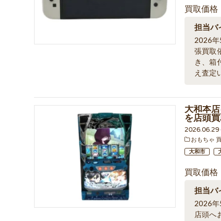
買取価格
担当バ
202
張買取
き、箱
え査定
大和本店
を店頭買
2026.06.2
おもちゃ 
大和市
買取価格
担当バ
202
店頭へ