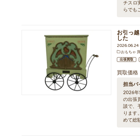
チスロ
らでも
お引っ越
した
2026.06.2
おもちゃ 
出張買取
買取価格
担当バ
202
の出張
談で、
ります
めて総額