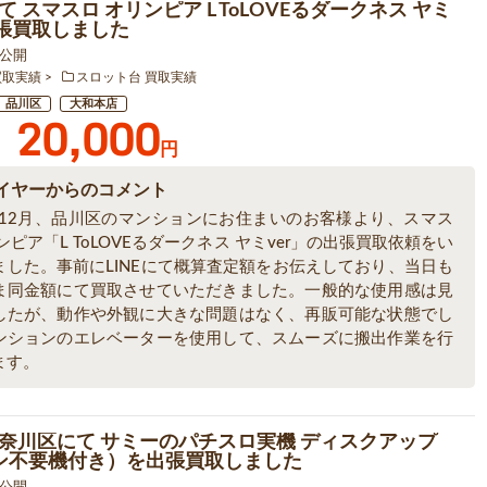
 スマスロ オリンピア L ToLOVEるダークネス ヤミ
を出張買取しました
9 公開
買取実績
スロット台 買取実績
品川区
大和本店
20,000
円
イヤーからのコメント
5年12月、品川区のマンションにお住まいのお客様より、スマス
ンピア「L ToLOVEるダークネス ヤミver」の出張買取依頼をい
ました。事前にLINEにて概算査定額をお伝えしており、当日も
ま同金額にて買取させていただきました。一般的な使用感は見
したが、動作や外観に大きな問題はなく、再販可能な状態でし
ンションのエレベーターを使用して、スムーズに搬出作業を行
ます。
奈川区にて サミーのパチスロ実機 ディスクアップ
ン不要機付き）を出張買取しました
5 公開