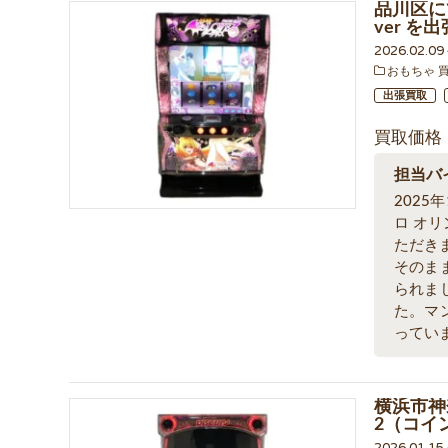
品川区にて
ver 
2026.02.0
おもちゃ 
出張買取
買取価格
担当バ
202
ロ オリ
ただき
そのま
られま
た。マ
ってい
横浜市神
2（コイ
2026.01.1