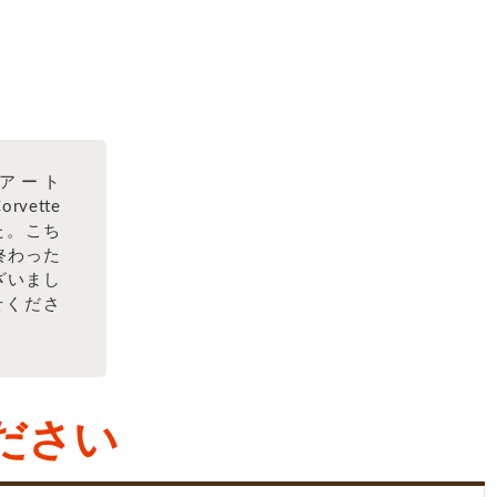
アート
rvette
た。こち
終わった
ざいまし
せくださ
ださい