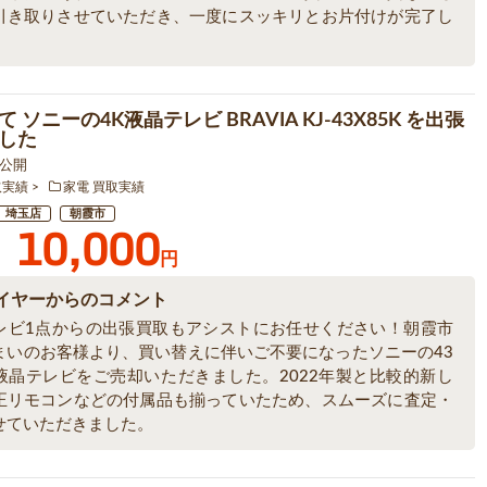
引き取りさせていただき、一度にスッキリとお片付けが完了し
。
 ソニーの4K液晶テレビ BRAVIA KJ-43X85K を出張
した
5 公開
取実績
家電 買取実績
埼玉店
朝霞市
10,000
円
イヤーからのコメント
レビ1点からの出張買取もアシストにお任せください！朝霞市
まいのお客様より、買い替えに伴いご不要になったソニーの43
液晶テレビをご売却いただきました。2022年製と比較的新し
正リモコンなどの付属品も揃っていたため、スムーズに査定・
せていただきました。