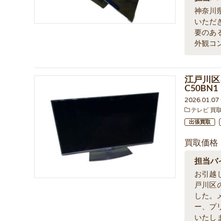
神奈川
いただ
要のあ
外観コ
江戸川区に
C50BN
2026.01.0
テレビ 買
出張買取
買取価格
担当バ
お引越
戸川区
した。
ー、プ
いたし