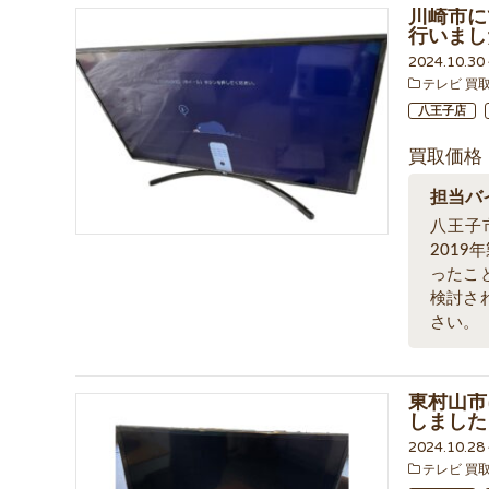
川崎市にて
行いまし
2024.10.3
テレビ 買
八王子店
買取価格
担当バ
八王子
201
ったこ
検討さ
さい。
東村山市
しました
2024.10.2
テレビ 買