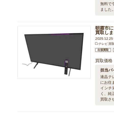
無料で
ました
朝霞市にて
買取しま
2025.12.2
テレビ 買
出張買取
買取価格
担当バ
液晶テ
にお住
インチ
く、純
買取さ