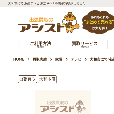
大和市にて 液晶テレビ 東芝 42Z1 を出張買取致しました
ご利用方法
買取サービス
about
service
HOME
買取実績
家電
テレビ
大和市にて 液晶
出張買取
大和本店