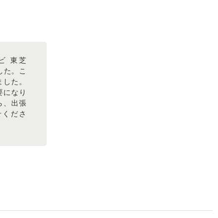
ビ 東芝
ました。こ
ました。
要になり
ら、出張
せくださ