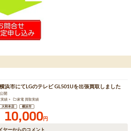
横浜市にてLGのテレビ GL501Uを出張買取しました
1 公開
取実績
家電 買取実績
大和本店
横浜市
10,000
円
イヤーからのコメント