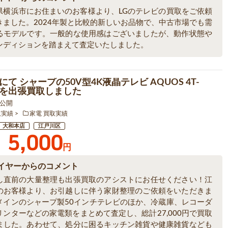
県横浜市にお住まいのお客様より、LGのテレビの買取をご依頼
きました。2024年製と比較的新しいお品物で、中古市場でも需
るモデルです。一般的な使用感はございましたが、動作状態や
ンディションを踏まえて査定いたしました。
て シャープの50V型4K液晶テレビ AQUOS 4T-
1 を出張買取しました
7 公開
取実績
家電 買取実績
大和本店
江戸川区
5,000
円
イヤーからのコメント
し直前の大量整理も出張買取のアシストにお任せください！江
のお客様より、お引越しに伴う家財整理のご依頼をいただきま
メインのシャープ製50インチテレビのほか、冷蔵庫、レコーダ
リンターなどの家電類をまとめて査定し、総計27,000円で買取
ました。あわせて、処分に困るキッチン雑貨や健康雑貨なども