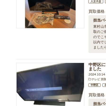
八王子店
買取価格
担当バ
東村山市
取のご
のでこ
以内で
ました
中野区にて
ました
2024.10.1
テレビ 買
中野区
買取価格
担当バ