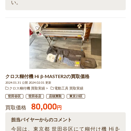
い。
クロス糊付機 Hi β-MASTER2の買取価格
2024.01.31 公開 2024.02.01 更新
クロス糊付機 買取実績
電動工具 買取実績
世田谷区
世田谷店
店頭買取
東京23区
80,000
買取価格
円
担当バイヤーからのコメント
今回は、東京都 世田谷区にて糊付け機 Hi β-