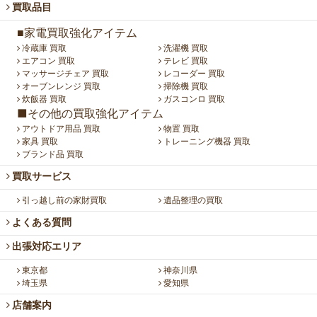
買取品目
■家電買取強化アイテム
冷蔵庫 買取
洗濯機 買取
エアコン 買取
テレビ 買取
マッサージチェア 買取
レコーダー 買取
オーブンレンジ 買取
掃除機 買取
炊飯器 買取
ガスコンロ 買取
■その他の買取強化アイテム
アウトドア用品 買取
物置 買取
家具 買取
トレーニング機器 買取
ブランド品 買取
買取サービス
引っ越し前の家財買取
遺品整理の買取
よくある質問
出張対応エリア
東京都
神奈川県
埼玉県
愛知県
店舗案内