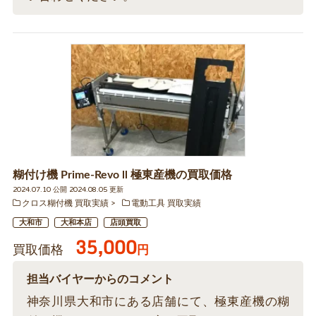
糊付け機 Prime-Revo ll 極東産機の買取価格
2024.07.10 公開 2024.08.05 更新
クロス糊付機 買取実績
電動工具 買取実績
大和市
大和本店
店頭買取
35,000
買取価格
円
担当バイヤーからのコメント
神奈川県大和市にある店舗にて、極東産機の糊