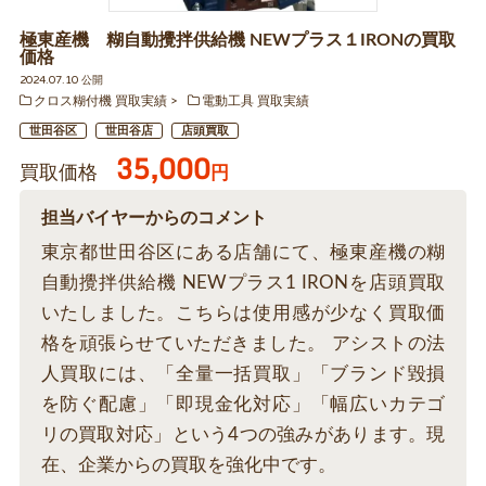
極東産機 糊自動攪拌供給機 NEWプラス１IRONの買取
価格
2024.07.10 公開
クロス糊付機 買取実績
電動工具 買取実績
世田谷区
世田谷店
店頭買取
35,000
買取価格
円
担当バイヤーからのコメント
東京都世田谷区にある店舗にて、極東産機の糊
自動攪拌供給機 NEWプラス1 IRONを店頭買取
いたしました。こちらは使用感が少なく買取価
格を頑張らせていただきました。 アシストの法
人買取には、「全量一括買取」「ブランド毀損
を防ぐ配慮」「即現金化対応」「幅広いカテゴ
リの買取対応」という4つの強みがあります。現
在、企業からの買取を強化中です。