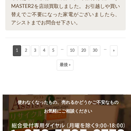
MASTER2を店頭買取しました。 お引越しや買い
替えでご不要になった家電がございましたら、
アシストまでお問合せ下さい。
...
...
1
2
3
4
5
10
20
30
»
最後 »
使わなくなったもの、売れるかどうかご不安なもの
お気軽にご相談ください