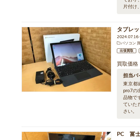
片付け
タブレッ
2024.07.1
パソコン 
出張買取
買取価格
担当バ
東京都
pro
品物で
ていた
さい。
PC 富士