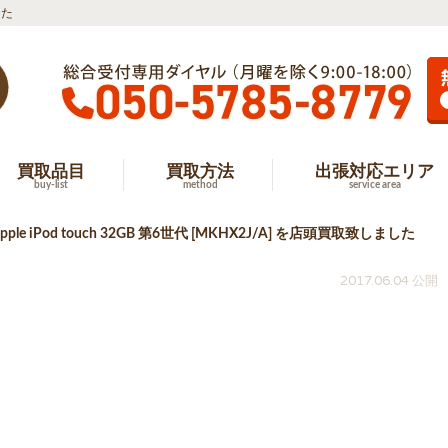
した
買取品目
買取方法
出張対応エリア
buy-list
method
service area
le iPod touch 32GB 第6世代 [MKHX2J/A] を店頭買取致しました
2017.06.04 公開