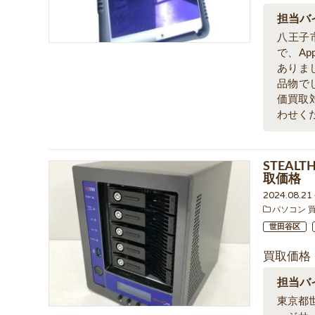
担当バ
八王子
で、Ap
ありま
品物で
価買取
わせく
STEAL
取価格
2024.08.2
パソコン 
世田谷区
買取価格
担当バ
東京都世