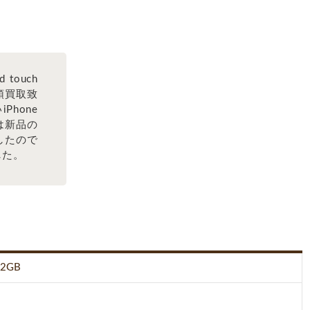
touch
店頭買取致
Phone
は新品の
したので
した。
32GB