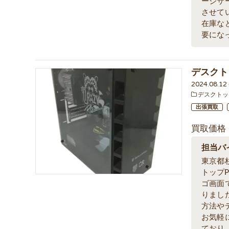
ージサ
させて
在庫な
要にな
デスクトッ
2024.08.1
デスクトッ
出張買取
買取価格
担当バ
東京都
トップP
ゴ画面
りまし
方法や
お気軽
ており