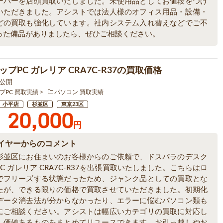
ーバーを店頭買取いたしました。未使用品としてお値段をつけ
いただきました。アシストでは法人様のオフィス用品・設備・
どの買取も強化しています。社内システム入れ替えなどでご不
った備品がありましたら、ぜひご相談ください。
プPC ガレリア CRA7C-R37の買取価格
2 公開
プPC 買取実績
パソコン 買取実績
小平店
杉並区
東京23区
20,000
円
イヤーからのコメント
杉並区にお住まいのお客様からのご依頼で、ドスパラのデスク
C ガレリア CRA7C-R37を出張買取いたしました。こちらはロ
でフリーズする状態だったため、ジャンク品としての買取とな
たが、できる限りの価格で買取させていただきました。初期化
データ消去法が分からなかったり、エラーに悩むパソコン類も
にご相談ください。アシストは幅広いカテゴリの買取に対応し
、価値あるものをまとめてリユースできます。お引っ越しやお