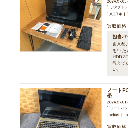
2024.07.03
デスクトッ
八王子市
買取価格
担当バ
東京都
をいただ
HDD
教えて
い。
ノートPC 
格
2024.07.0
ノートパソ
大和市
買取価格