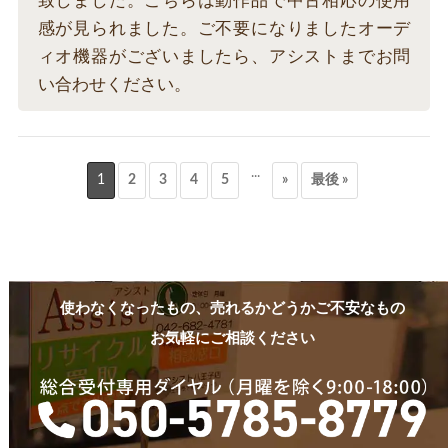
致しました。こちらは動作品で中古相応の使用
感が見られました。ご不要になりましたオーデ
ィオ機器がございましたら、アシストまでお問
い合わせください。
...
1
2
3
4
5
»
最後 »
使わなくなったもの、売れるかどうかご不安なもの
お気軽にご相談ください