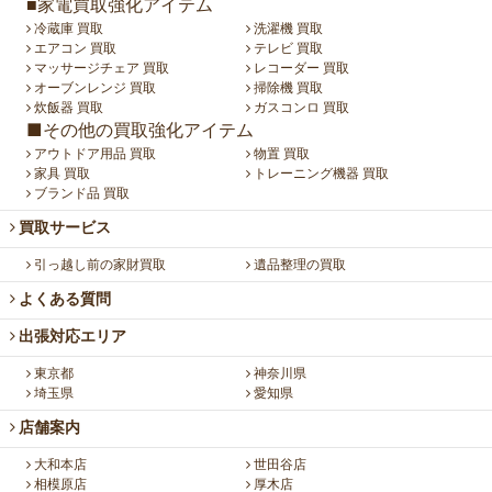
■家電買取強化アイテム
冷蔵庫 買取
洗濯機 買取
エアコン 買取
テレビ 買取
マッサージチェア 買取
レコーダー 買取
オーブンレンジ 買取
掃除機 買取
炊飯器 買取
ガスコンロ 買取
■その他の買取強化アイテム
アウトドア用品 買取
物置 買取
家具 買取
トレーニング機器 買取
ブランド品 買取
買取サービス
引っ越し前の家財買取
遺品整理の買取
よくある質問
出張対応エリア
東京都
神奈川県
埼玉県
愛知県
店舗案内
大和本店
世田谷店
相模原店
厚木店