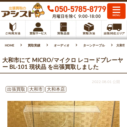
HOME
買取実績
オーディオ
ターンテーブル
大和市に
大和市にて MICRO/マイクロ レコードプレーヤ
ー BL-101 現状品 を出張買取しました
2022.08.01 公開
出張買取
大和市
大和本店