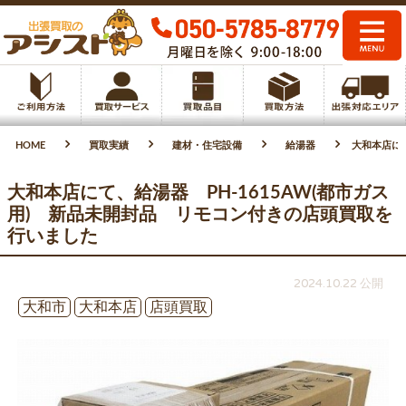
HOME
買取実績
建材・住宅設備
給湯器
大和本店にて
大和本店にて、給湯器 PH-1615AW(都市ガス
用) 新品未開封品 リモコン付きの店頭買取を
行いました
2024.10.22 公開
大和市
大和本店
店頭買取