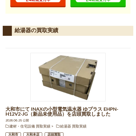
給湯器の買取実績
大和市にて INAXの小型電気温水器 ゆプラス EHPN-
H12V2-JG（新品未使用品）を店頭買取しました
2026.06.25 公開
建材・住宅設備 買取実績
給湯器 買取実績
大和市
大和本店
店頭買取