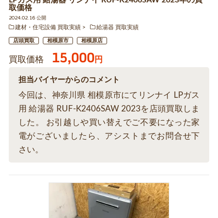
LPガス用 給湯器 リンナイ RUF-K2406SAW 2023年の買
取価格
2024.02.16 公開
建材・住宅設備 買取実績
給湯器 買取実績
店頭買取
相模原市
相模原店
15,000
買取価格
円
担当バイヤーからのコメント
今回は、神奈川県 相模原市にてリンナイ LPガス
用 給湯器 RUF-K2406SAW 2023を店頭買取しま
した。 お引越しや買い替えでご不要になった家
電がございましたら、アシストまでお問合せ下
さい。