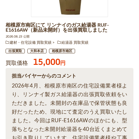
相模原市南区にて リンナイのガス給湯器 RUF-
E1616AW（新品未開封）を出張買取しました
2026.06.23 公開
建材・住宅設備 買取実績
給湯器 買取実績
出張買取
大和本店
相模原市南区
15,000
買取価格
円
担当バイヤーからのコメント
2026年4月、相模原市南区の住宅設備業者様よ
り、リンナイ製ガス給湯器の出張買取依頼をい
ただきました。未開封の在庫品で保管状態も良
好だったため、現地にて査定のうえ買取いたし
ました。今回はRUF-E1616AWのほかにも、型
落ちとなった未開封給湯器を40台近くまとめて
お引き取りしています。住宅設備業者様や工事