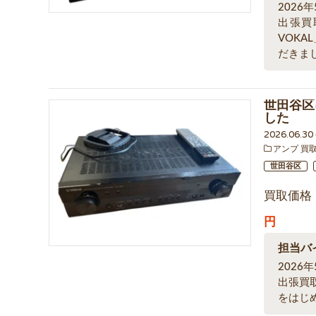
2026
出張買
VOK
だきま
世田谷区
した
2026.06.3
アンプ 買
世田谷区
買取価格
円
担当バ
202
出張買
をはじ