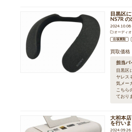
目黒区に
NS7R
2024.10.0
オーディオ
出張買取
買取価格
担当バ
目黒区
ヤレス
気メー
こちら
ており
大和本店に
を行いま
2024.09.2