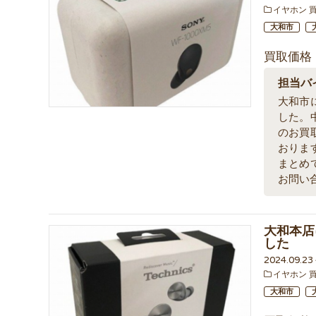
イヤホン 
大和市
買取価格
担当バ
大和市
した。
のお買
おりま
まとめ
お問い
大和本店
した
2024.09.2
イヤホン 
大和市