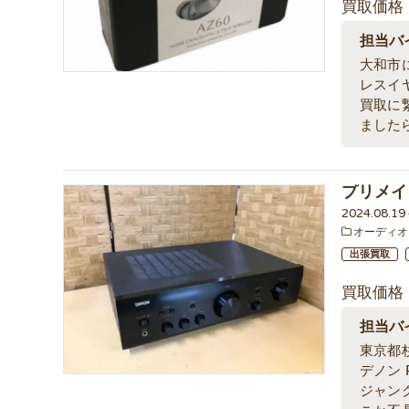
買取価格
担当バ
大和市
レスイ
買取に
ました
プリメイ
2024.08.1
オーディオ
出張買取
買取価格
担当バ
東京都
デノン 
ジャン