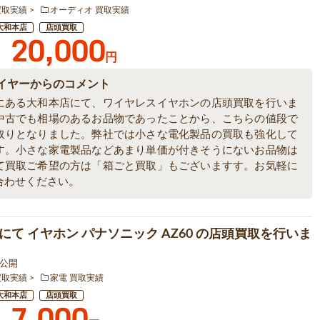
買取実績
オーディオ 買取実績
大和本店
店頭買取
20,000
円
イヤーからのコメント
にある大和本店にて、ワイヤレスイヤホンの店頭買取を行いま
中古でも相場のあるお品物であったことから、こちらの値段で
取りとなりました。弊社では小さな電化製品の買取も強化して
す。小さな家電製品などあまり単価が付きそうにないお品物は
て買取ご希望の方は「箱ごと買取」もございますす。お気軽に
合わせください。
にて イヤホン パナソニック AZ60 の店頭買取を行いま
3 公開
買取実績
家電 買取実績
大和本店
店頭買取
7,000