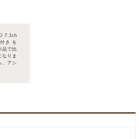
7.1ch
ン付き を
作品で比
になりま
ら、アシ