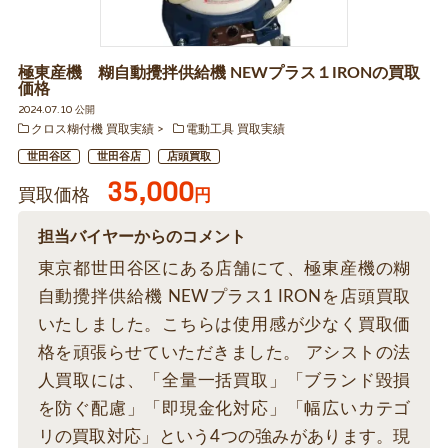
極東産機 糊自動攪拌供給機 NEWプラス１IRONの買取
価格
2024.07.10 公開
クロス糊付機 買取実績
電動工具 買取実績
世田谷区
世田谷店
店頭買取
35,000
買取価格
円
担当バイヤーからのコメント
東京都世田谷区にある店舗にて、極東産機の糊
自動攪拌供給機 NEWプラス1 IRONを店頭買取
いたしました。こちらは使用感が少なく買取価
格を頑張らせていただきました。 アシストの法
人買取には、「全量一括買取」「ブランド毀損
を防ぐ配慮」「即現金化対応」「幅広いカテゴ
リの買取対応」という4つの強みがあります。現