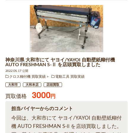
神奈川県 大和市にて ヤヨイ/YAYOI 自動壁紙糊付機
AUTO FRESHMAN S-Ⅱ を店頭買取しました
2022.05.17 公開
クロス糊付機 買取実績
電動工具 買取実績
大和市
大和本店
店頭買取
3000
買取価格
円
担当バイヤーからのコメント
今回は、大和市にて ヤヨイ/YAYOI 自動壁紙糊付
機 AUTO FRESHMAN S-Ⅱ を店頭買取しました。