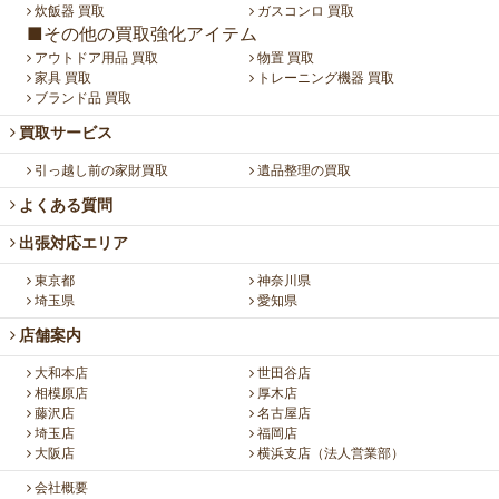
炊飯器 買取
ガスコンロ 買取
■その他の買取強化アイテム
アウトドア用品 買取
物置 買取
家具 買取
トレーニング機器 買取
ブランド品 買取
買取サービス
引っ越し前の家財買取
遺品整理の買取
よくある質問
出張対応エリア
東京都
神奈川県
埼玉県
愛知県
店舗案内
大和本店
世田谷店
相模原店
厚木店
藤沢店
名古屋店
埼玉店
福岡店
大阪店
横浜支店（法人営業部）
会社概要