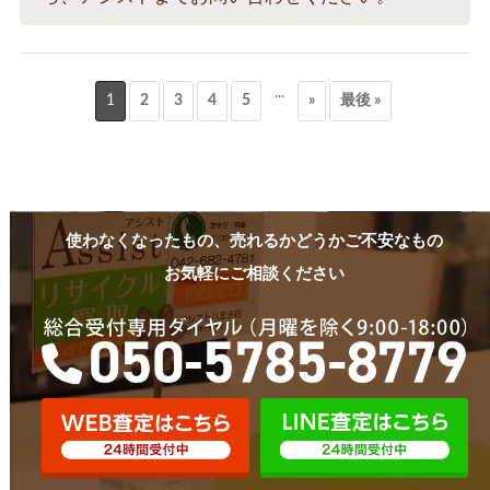
...
1
2
3
4
5
»
最後 »
使わなくなったもの、売れるかどうかご不安なもの
お気軽にご相談ください