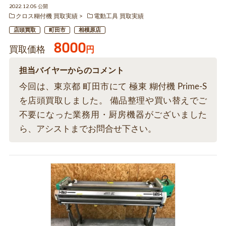
2022.12.05 公開
クロス糊付機 買取実績
電動工具 買取実績
店頭買取
町田市
相模原店
8000
買取価格
円
担当バイヤーからのコメント
今回は、東京都 町田市にて 極東 糊付機 Prime-S
を店頭買取しました。 備品整理や買い替えでご
不要になった業務用・厨房機器がございました
ら、アシストまでお問合せ下さい。