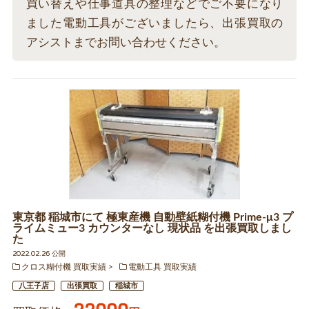
買い替えや仕事道具の整理などでご不要になり
ました電動工具がございましたら、出張買取の
アシストまでお問い合わせください。
東京都 稲城市にて 極東産機 自動壁紙糊付機 Prime-μ3 プ
ライムミュー3 カウンターなし 現状品 を出張買取しまし
た
2022.02.26 公開
クロス糊付機 買取実績
電動工具 買取実績
八王子店
出張買取
稲城市