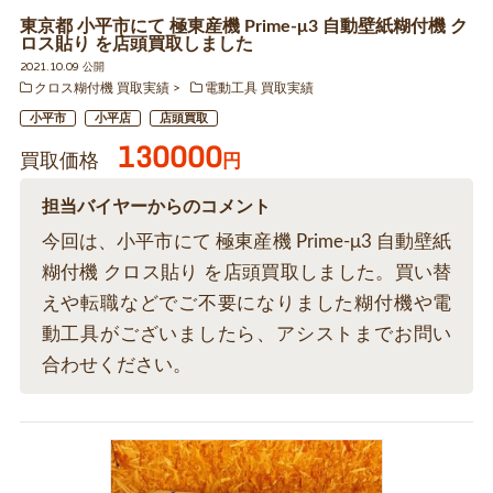
東京都 小平市にて 極東産機 Prime-μ3 自動壁紙糊付機 ク
ロス貼り を店頭買取しました
2021.10.09 公開
クロス糊付機 買取実績
電動工具 買取実績
小平市
小平店
店頭買取
130000
買取価格
円
担当バイヤーからのコメント
今回は、小平市にて 極東産機 Prime-μ3 自動壁紙
糊付機 クロス貼り を店頭買取しました。買い替
えや転職などでご不要になりました糊付機や電
動工具がございましたら、アシストまでお問い
合わせください。