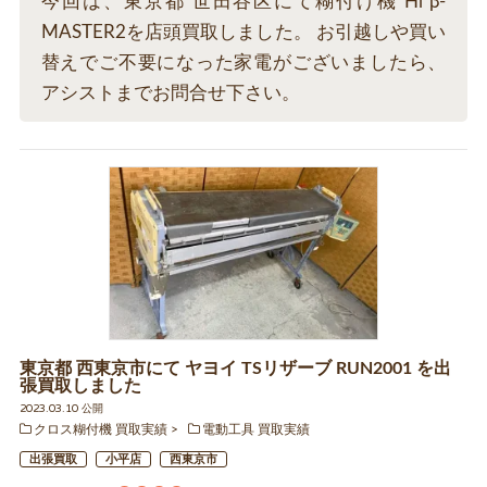
今回は、東京都 世田谷区にて糊付け機 Hi β-
MASTER2を店頭買取しました。 お引越しや買い
替えでご不要になった家電がございましたら、
アシストまでお問合せ下さい。
東京都 西東京市にて ヤヨイ TSリザーブ RUN2001 を出
張買取しました
2023.03.10 公開
クロス糊付機 買取実績
電動工具 買取実績
出張買取
小平店
西東京市