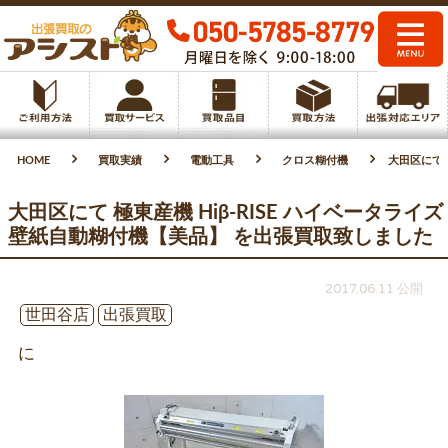
HOME
買取実績
電動工具
クロス糊付機
大田区にて 
大田区にて 極東産機 Hiβ-RISE ハイベータライズ
壁紙自動糊付機【美品】 を出張買取致しました
2017.06.11 公開
世田谷店
出張買取
に