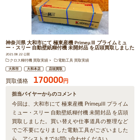
神奈川県 大和市にて 極東産機 PrimeμⅢ プライムミュ
ー・スリー 自動壁紙糊付機 未開封品 を店頭買取しました
2021.08.22 公開
クロス糊付機 買取実績
電動工具 買取実績
大和市
大和本店
店頭買取
170000
買取価格
円
担当バイヤーからのコメント
今回は、大和市にて 極東産機 PrimeμⅢ プライム
ミュー・スリー 自動壁紙糊付機 未開封品 を店頭
買取しました。買い替えや仕事道具の整理など
でご不要になりました電動工具がございました
ら、アシストまでお問い合わせください。