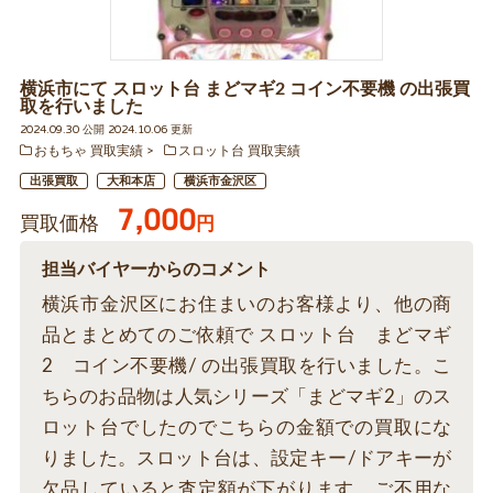
横浜市にて スロット台 まどマギ2 コイン不要機 の出張買
取を行いました
2024.09.30 公開 2024.10.06 更新
おもちゃ 買取実績
スロット台 買取実績
出張買取
大和本店
横浜市金沢区
7,000
買取価格
円
担当バイヤーからのコメント
横浜市金沢区にお住まいのお客様より、他の商
品とまとめてのご依頼で スロット台 まどマギ
2 コイン不要機/ の出張買取を行いました。こ
ちらのお品物は人気シリーズ「まどマギ2」のス
ロット台でしたのでこちらの金額での買取にな
りました。スロット台は、設定キー/ドアキーが
欠品していると査定額が下がります。ご不用な