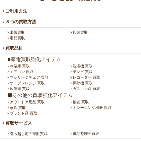
ご利用方法
３つの買取方法
出張買取
店頭買取
宅配買取
買取品目
■家電買取強化アイテム
冷蔵庫 買取
洗濯機 買取
エアコン 買取
テレビ 買取
マッサージチェア 買取
レコーダー 買取
オーブンレンジ 買取
掃除機 買取
炊飯器 買取
ガスコンロ 買取
■その他の買取強化アイテム
アウトドア用品 買取
物置 買取
家具 買取
トレーニング機器 買取
ブランド品 買取
買取サービス
引っ越し前の家財買取
遺品整理の買取