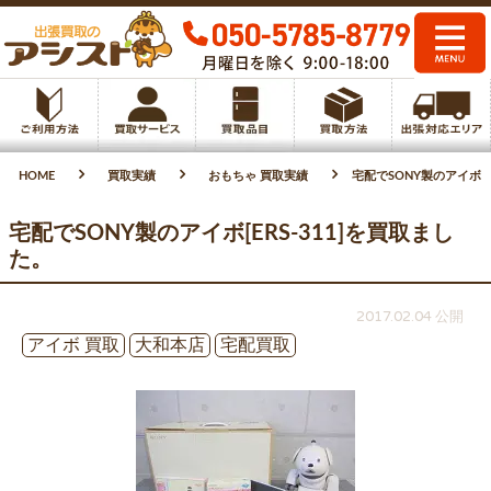
HOME
買取実績
おもちゃ 買取実績
宅配でSONY製のアイボ[E
宅配でSONY製のアイボ[ERS-311]を買取まし
た。
2017.02.04 公開
アイボ 買取
大和本店
宅配買取