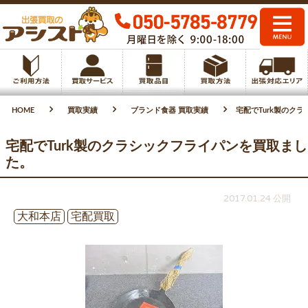
HOME
買取実績
ブランド食器 買取実績
宅配でTurk製のク
宅配でTurk製のクラシックフライパンを買取まし
た。
2017.01.24 公開
大和本店
宅配買取