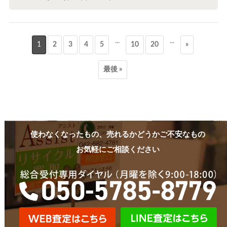
...
...
1
2
3
4
5
10
20
»
最後 »
使わなくなったもの、売れるかどうかご不安なもの
お気軽にご相談ください