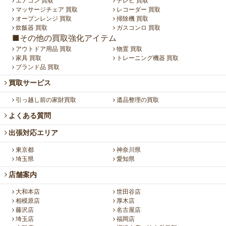
エアコン 買取
テレビ 買取
マッサージチェア 買取
レコーダー 買取
オーブンレンジ 買取
掃除機 買取
炊飯器 買取
ガスコンロ 買取
■その他の買取強化アイテム
アウトドア用品 買取
物置 買取
家具 買取
トレーニング機器 買取
ブランド品 買取
買取サービス
引っ越し前の家財買取
遺品整理の買取
よくある質問
出張対応エリア
東京都
神奈川県
埼玉県
愛知県
店舗案内
大和本店
世田谷店
相模原店
厚木店
藤沢店
名古屋店
埼玉店
福岡店