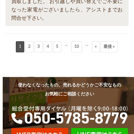
買取しました。 お引越しや買い替えでご不要に
なった家電がございましたら、アシストまでお
問合せ下さい。
...
...
1
2
3
4
5
10
»
最後 »
使わなくなったもの、売れるかどうかご不安なもの
お気軽にご相談ください