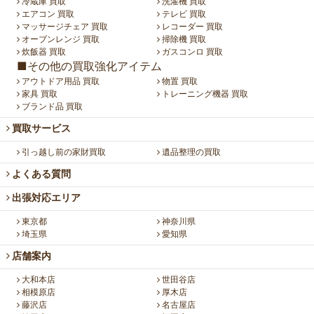
冷蔵庫 買取
洗濯機 買取
エアコン 買取
テレビ 買取
マッサージチェア 買取
レコーダー 買取
オーブンレンジ 買取
掃除機 買取
炊飯器 買取
ガスコンロ 買取
■その他の買取強化アイテム
アウトドア用品 買取
物置 買取
家具 買取
トレーニング機器 買取
ブランド品 買取
買取サービス
引っ越し前の家財買取
遺品整理の買取
よくある質問
出張対応エリア
東京都
神奈川県
埼玉県
愛知県
店舗案内
大和本店
世田谷店
相模原店
厚木店
藤沢店
名古屋店