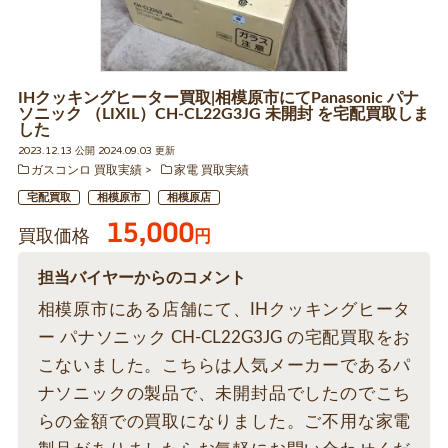
IHクッキングヒーター買取|相模原市にてPanasonic パナ
ソニック （LIXIL）CH-CL22G3JG 未開封 を宅配買取しま
した
2023.12.13 公開 2024.09.03 更新
ガスコンロ 買取実績
家電 買取実績
宅配買取
相模原市
相模原店
15,000
買取価格
円
担当バイヤーからのコメント
相模原市にある店舗にて、IHクッキングヒータ
ー パナソニック CH-CL22G3JG の宅配買取をお
こないました。こちらは人気メーカーであるパ
ナソニックの製品で、未開封品でしたのでこち
らの金額での買取になりました。ご不用な家電