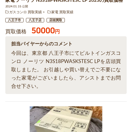
家電 ノーリツ N3S18PWASKSTESC LP 2023の買取価格
2024.01.15 公開
ガスコンロ 買取実績
家電 買取実績
八王子市
八王子店
店頭買取
50000
買取価格
円
担当バイヤーからのコメント
今回は、東京都 八王子市にてビルトインガスコ
ンロ ノーリツ N3S18PWASKSTESC LPを店頭買
取しました。 お引越しや買い替えでご不要にな
った家電がございましたら、アシストまでお問
合せ下さい。