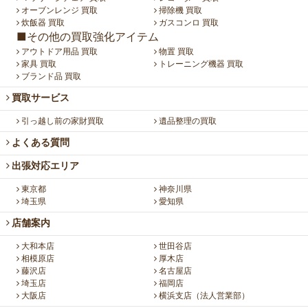
オーブンレンジ 買取
掃除機 買取
炊飯器 買取
ガスコンロ 買取
■その他の買取強化アイテム
アウトドア用品 買取
物置 買取
家具 買取
トレーニング機器 買取
ブランド品 買取
買取サービス
引っ越し前の家財買取
遺品整理の買取
よくある質問
出張対応エリア
東京都
神奈川県
埼玉県
愛知県
店舗案内
大和本店
世田谷店
相模原店
厚木店
藤沢店
名古屋店
埼玉店
福岡店
大阪店
横浜支店（法人営業部）