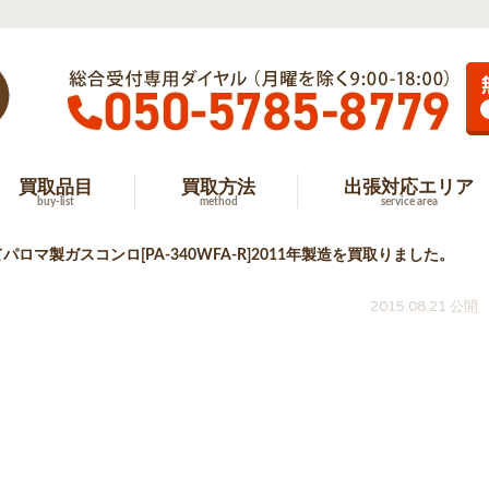
買取品目
買取方法
出張対応エリア
buy-list
method
service area
パロマ製ガスコンロ[PA-340WFA-R]2011年製造を買取りました。
2015.08.21 公開