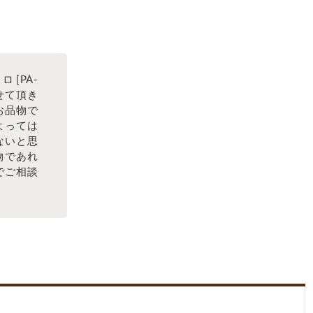
[PA-
させて頂き
お品物で
よっては
ないと思
物であれ
でご相談