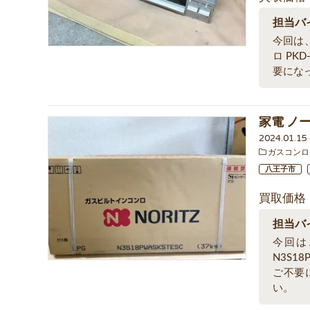
担当バ
今回は
ロ PK
要にな
家電 ノーリ
2024.01.1
ガスコンロ
八王子市
買取価格
担当バ
今回は
N3S1
ご不要
い。