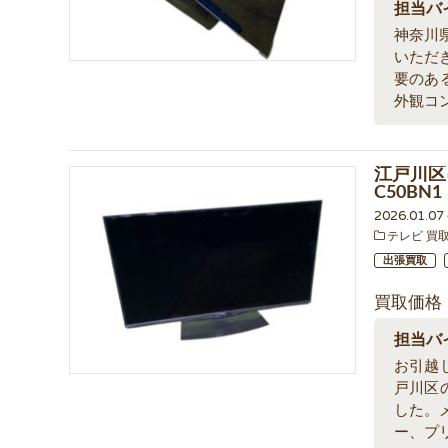
担当バ
神奈川
いただ
要のあ
外観コ
江戸川区に
C50BN
2026.01.0
テレビ 買
出張買取
買取価格
担当バ
お引越
戸川区
した。
ー、プ