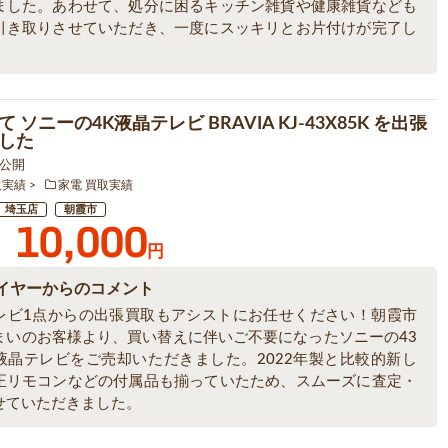
ました。あわせて、処分に困るキッチン雑貨や健康雑貨なども
引き取りさせていただき、一度にスッキリとお片付けが完了し
。
 ソニーの4K液晶テレビ BRAVIA KJ-43X85K を出張
した
5 公開
取実績
家電 買取実績
埼玉店
朝霞市
10,000
円
イヤーからのコメント
レビ1点からの出張買取もアシストにお任せください！朝霞市
まいのお客様より、買い替えに伴いご不要になったソニーの43
液晶テレビをご売却いただきました。2022年製と比較的新し
正リモコンなどの付属品も揃っていたため、スムーズに査定・
せていただきました。