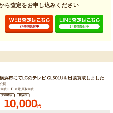
から査定を
お申し込みください
横浜市にてLGのテレビ GL501Uを出張買取しました
1 公開
取実績
家電 買取実績
大和本店
横浜市
10,000
円