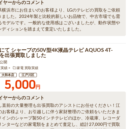
イヤーからのコメント
県横浜市にお住まいのお客様より、LGのテレビの買取をご依頼
きました。2024年製と比較的新しいお品物で、中古市場でも需
るモデルです。一般的な使用感はございましたが、動作状態や
ンディションを踏まえて査定いたしました。
て シャープの50V型4K液晶テレビ AQUOS 4T-
1 を出張買取しました
7 公開
取実績
家電 買取実績
大和本店
江戸川区
5,000
円
イヤーからのコメント
し直前の大量整理も出張買取のアシストにお任せください！江
のお客様より、お引越しに伴う家財整理のご依頼をいただきま
メインのシャープ製50インチテレビのほか、冷蔵庫、レコーダ
リンターなどの家電類をまとめて査定し、総計27,000円で買取