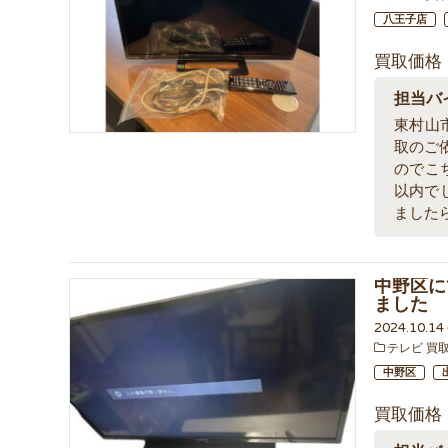
八王子店
買取価格
担当バ
東村山市
取のご
のでこ
以内で
ました
中野区にて
ました
2024.10.1
テレビ 買
中野区
買取価格