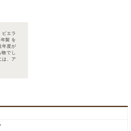
 ビエラ
5年製 を
造年度が
品物でし
には、ア
ク