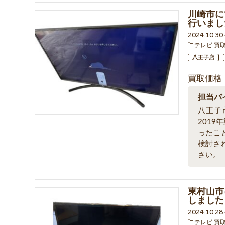
川崎市にて
行いまし
2024.10.3
テレビ 買
八王子店
買取価格
担当バ
八王子
201
ったこ
検討さ
さい。
東村山市
しました
2024.10.2
テレビ 買