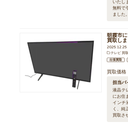
いたし
無料で
ました
朝霞市にて
買取しま
2025.12.2
テレビ 買
出張買取
買取価格
担当バ
液晶テ
にお住
インチ
く、純
買取さ