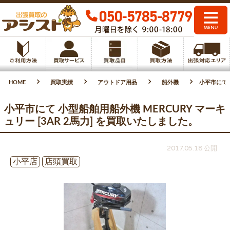
HOME
買取実績
アウトドア用品
船外機
小平市にて 
小平市にて 小型船舶用船外機 MERCURY マーキ
ュリー [3AR 2馬力] を買取いたしました。
2017.05.18 公開
小平店
店頭買取