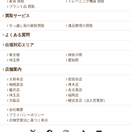
家具 買取
トレーニング機器 買取
ブランド品 買取
買取サービス
引っ越し前の家財買取
遺品整理の買取
よくある質問
出張対応エリア
東京都
神奈川県
埼玉県
愛知県
店舗案内
大和本店
世田谷店
相模原店
厚木店
藤沢店
名古屋店
埼玉店
福岡店
大阪店
横浜支店（法人営業部）
会社概要
プライバシーポリシー
古物営業法に基づく表示