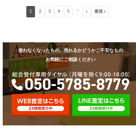
...
1
2
3
4
5
»
最後 »
使わなくなったもの、売れるかどうかご不安なもの
お気軽にご相談ください