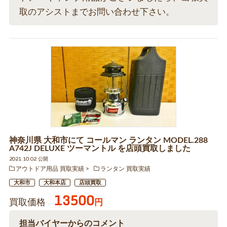
取のアシストまでお問い合わせ下さい。
神奈川県 大和市にて コールマン ランタン MODEL.288
A742J DELUXE ツーマントル を店頭買取しました
2021.10.02 公開
アウトドア用品 買取実績
ランタン 買取実績
大和市
大和本店
店頭買取
13500
買取価格
円
担当バイヤーからのコメント