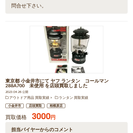
問合せ下さい。
東京都 小金井市にて ヤフ ランタン コールマン
288A700 未使用 を店頭買取しました
2023.04.26 公開
アウトドア用品 買取実績
ランタン 買取実績
小金井市
店頭買取
相模原店
3000
買取価格
円
担当バイヤーからのコメント