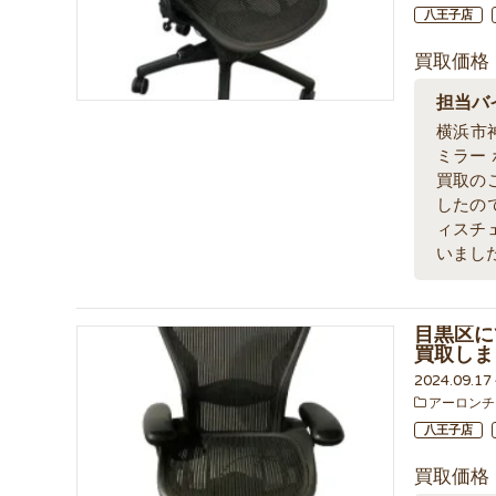
八王子店
買取価格
担当バ
横浜市
ミラー 
買取の
したの
ィスチ
いまし
目黒区に
買取しま
2024.09.1
アーロンチ
八王子店
買取価格