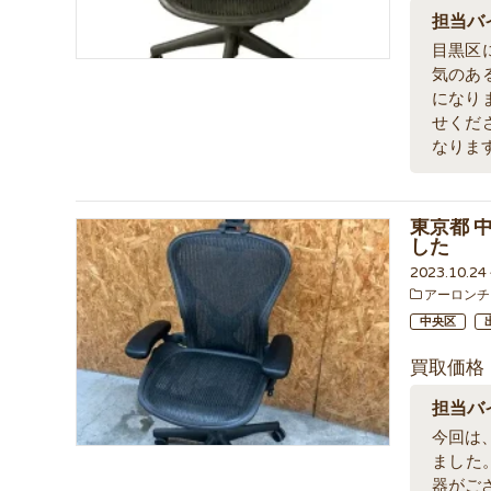
担当バ
目黒区
気のあ
になり
せくだ
なりま
東京都 
した
2023.10.2
アーロンチ
中央区
買取価格
担当バ
今回は
ました
器がご