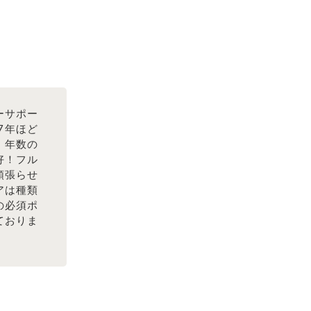
ーサポー
7年ほど
、年数の
好！フル
頑張らせ
アは種類
の必須ポ
ておりま