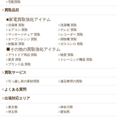
宅配買取
買取品目
■家電買取強化アイテム
冷蔵庫 買取
洗濯機 買取
エアコン 買取
テレビ 買取
マッサージチェア 買取
レコーダー 買取
オーブンレンジ 買取
掃除機 買取
炊飯器 買取
ガスコンロ 買取
■その他の買取強化アイテム
アウトドア用品 買取
物置 買取
家具 買取
トレーニング機器 買取
ブランド品 買取
買取サービス
引っ越し前の家財買取
遺品整理の買取
よくある質問
出張対応エリア
東京都
神奈川県
埼玉県
愛知県