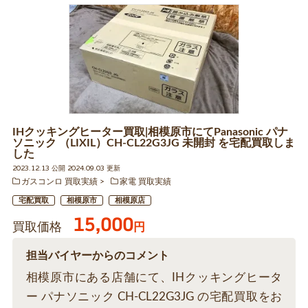
IHクッキングヒーター買取|相模原市にてPanasonic パナ
ソニック （LIXIL）CH-CL22G3JG 未開封 を宅配買取しま
した
2023.12.13 公開 2024.09.03 更新
ガスコンロ 買取実績
家電 買取実績
宅配買取
相模原市
相模原店
15,000
買取価格
円
担当バイヤーからのコメント
相模原市にある店舗にて、IHクッキングヒータ
ー パナソニック CH-CL22G3JG の宅配買取をお