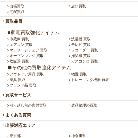
出張買取
店頭買取
宅配買取
買取品目
■家電買取強化アイテム
冷蔵庫 買取
洗濯機 買取
エアコン 買取
テレビ 買取
マッサージチェア 買取
レコーダー 買取
オーブンレンジ 買取
掃除機 買取
炊飯器 買取
ガスコンロ 買取
■その他の買取強化アイテム
アウトドア用品 買取
物置 買取
家具 買取
トレーニング機器 買取
ブランド品 買取
買取サービス
引っ越し前の家財買取
遺品整理の買取
よくある質問
出張対応エリア
東京都
神奈川県