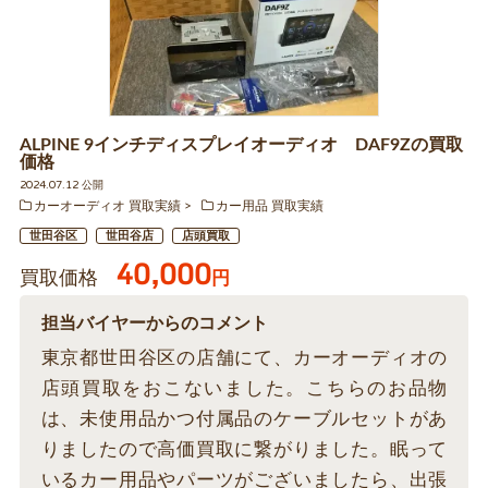
ALPINE 9インチディスプレイオーディオ DAF9Zの買取
価格
2024.07.12 公開
カーオーディオ 買取実績
カー用品 買取実績
世田谷区
世田谷店
店頭買取
40,000
買取価格
円
担当バイヤーからのコメント
東京都世田谷区の店舗にて、カーオーディオの
店頭買取をおこないました。こちらのお品物
は、未使用品かつ付属品のケーブルセットがあ
りましたので高価買取に繋がりました。眠って
いるカー用品やパーツがございましたら、出張