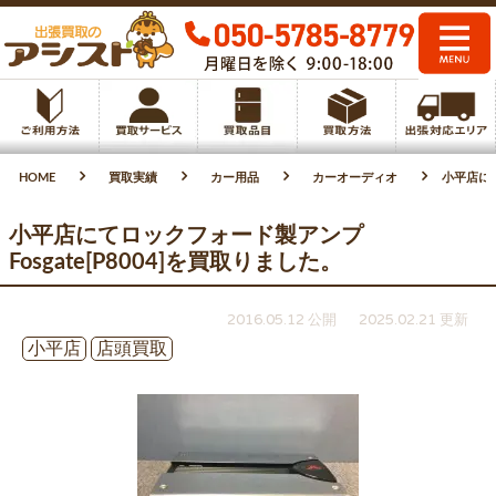
HOME
買取実績
カー用品
カーオーディオ
小平店にて
小平店にてロックフォード製アンプ
Fosgate[P8004]を買取りました。
2016.05.12 公開
2025.02.21 更新
小平店
店頭買取