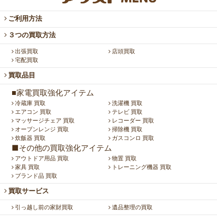
ご利用方法
３つの買取方法
出張買取
店頭買取
宅配買取
買取品目
■家電買取強化アイテム
冷蔵庫 買取
洗濯機 買取
エアコン 買取
テレビ 買取
マッサージチェア 買取
レコーダー 買取
オーブンレンジ 買取
掃除機 買取
炊飯器 買取
ガスコンロ 買取
■その他の買取強化アイテム
アウトドア用品 買取
物置 買取
家具 買取
トレーニング機器 買取
ブランド品 買取
買取サービス
引っ越し前の家財買取
遺品整理の買取