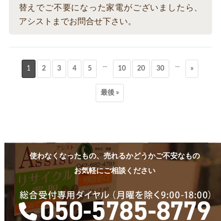
替えでご不要になった家電がございましたら、
アシストまでお問合せ下さい。
...
...
1
2
3
4
5
10
20
30
»
最後 »
使わなくなったもの、売れるかどうかご不安なもの
お気軽にご相談ください