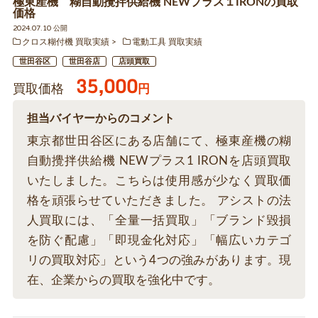
極東産機 糊自動攪拌供給機 NEWプラス１IRONの買取
価格
2024.07.10 公開
クロス糊付機 買取実績
電動工具 買取実績
世田谷区
世田谷店
店頭買取
35,000
買取価格
円
担当バイヤーからのコメント
東京都世田谷区にある店舗にて、極東産機の糊
自動攪拌供給機 NEWプラス1 IRONを店頭買取
いたしました。こちらは使用感が少なく買取価
格を頑張らせていただきました。 アシストの法
人買取には、「全量一括買取」「ブランド毀損
を防ぐ配慮」「即現金化対応」「幅広いカテゴ
リの買取対応」という4つの強みがあります。現
在、企業からの買取を強化中です。