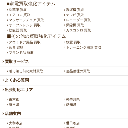
■家電買取強化アイテム
冷蔵庫 買取
洗濯機 買取
エアコン 買取
テレビ 買取
マッサージチェア 買取
レコーダー 買取
オーブンレンジ 買取
掃除機 買取
炊飯器 買取
ガスコンロ 買取
■その他の買取強化アイテム
アウトドア用品 買取
物置 買取
家具 買取
トレーニング機器 買取
ブランド品 買取
買取サービス
引っ越し前の家財買取
遺品整理の買取
よくある質問
出張対応エリア
東京都
神奈川県
埼玉県
愛知県
店舗案内
大和本店
世田谷店