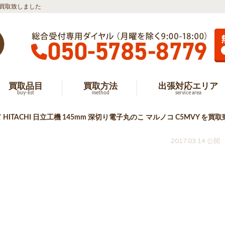
 を買取致しました
買取品目
買取方法
出張対応エリア
buy-list
method
service area
HITACHI 日立工機 145mm 深切り電子丸のこ マルノコ C5MVY を買
2017.03.14 公開