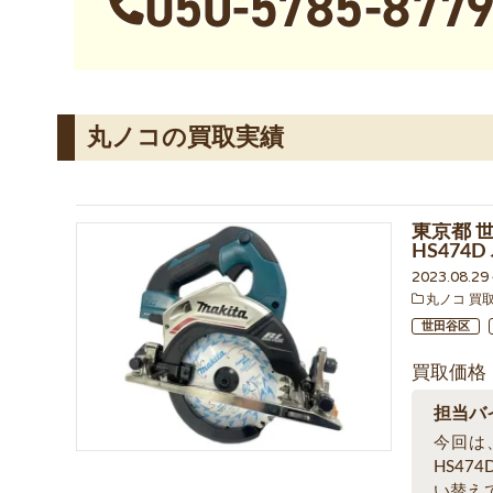
丸ノコの買取実績
東京都 世
HS47
2023.08.2
丸ノコ 買
世田谷区
買取価格
担当バ
今回は、
HS47
い替え