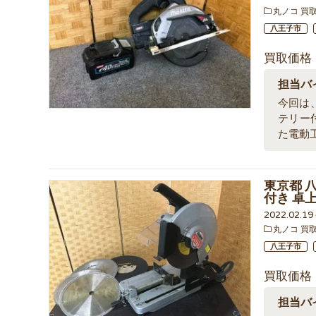
丸ノコ 買
八王子市
買取価格
担当バ
今回は、
テリー
た電動
東京都 
付き 卓
2022.02.1
丸ノコ 買
八王子市
買取価格
担当バ