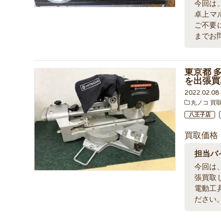
今回は、
卓上マ
ご不要
までお
東京都 多
を出張買
2022.02.0
丸ノコ 買
八王子店
買取価格
担当バ
今回は、
張買取
電動工
ださい