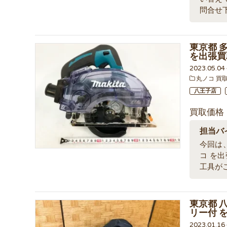
問合せ
東京都 
を出張買
2023.05.0
丸ノコ 買
八王子店
買取価格
担当バ
今回は、
コ を
工具が
東京都 八
リー付 
2023.01.1