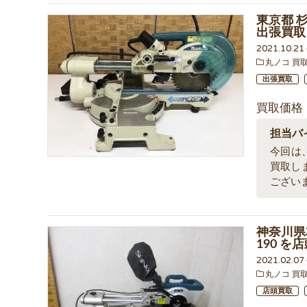
東京都 杉
出張買取
2021.10.2
丸ノコ 買
出張買取
買取価格
担当バ
今回は、
買取し
ござい
神奈川県
190 
2021.02.0
丸ノコ 買
店頭買取