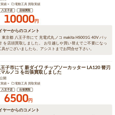
取実績
電動工具 買取実績
八王子店
店頭買取
10000
円
イヤーからのコメント
東京都 八王子市にて 充電式丸ノコ makita HS001G 40V バッ
付 を店頭買取しました。 お引越しや買い替えでご不要になっ
工具がございましたら、アシストまでお問合せ下さい。
八王子市にて 新ダイワ チップソーカッター LA120 替刃
上マルノコ を出張買取しました
9 公開
取実績
電動工具 買取実績
八王子店
出張買取
6500
円
イヤーからのコメント