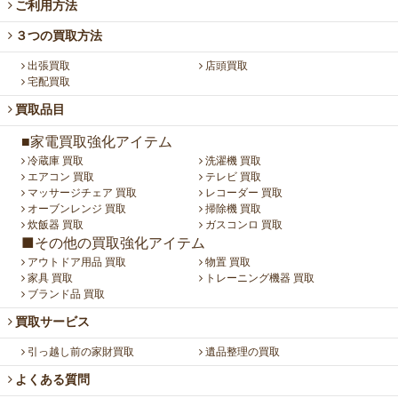
ご利用方法
３つの買取方法
出張買取
店頭買取
宅配買取
買取品目
■家電買取強化アイテム
冷蔵庫 買取
洗濯機 買取
エアコン 買取
テレビ 買取
マッサージチェア 買取
レコーダー 買取
オーブンレンジ 買取
掃除機 買取
炊飯器 買取
ガスコンロ 買取
■その他の買取強化アイテム
アウトドア用品 買取
物置 買取
家具 買取
トレーニング機器 買取
ブランド品 買取
買取サービス
引っ越し前の家財買取
遺品整理の買取
よくある質問