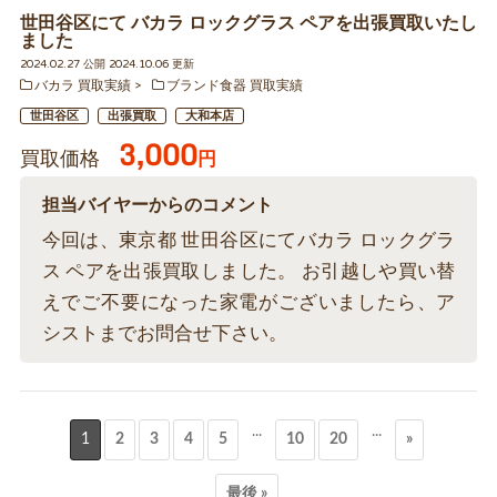
世田谷区にて バカラ ロックグラス ペアを出張買取いたし
ました
2024.02.27 公開 2024.10.06 更新
バカラ 買取実績
ブランド食器 買取実績
世田谷区
出張買取
大和本店
3,000
買取価格
円
担当バイヤーからのコメント
今回は、東京都 世田谷区にてバカラ ロックグラ
ス ペアを出張買取しました。 お引越しや買い替
えでご不要になった家電がございましたら、ア
シストまでお問合せ下さい。
...
...
1
2
3
4
5
10
20
»
最後 »