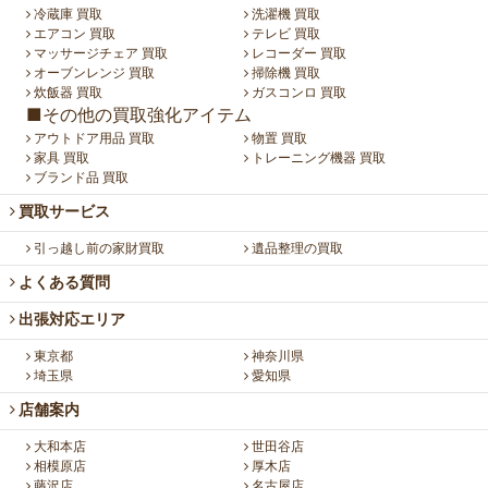
冷蔵庫 買取
洗濯機 買取
エアコン 買取
テレビ 買取
マッサージチェア 買取
レコーダー 買取
オーブンレンジ 買取
掃除機 買取
炊飯器 買取
ガスコンロ 買取
■その他の買取強化アイテム
アウトドア用品 買取
物置 買取
家具 買取
トレーニング機器 買取
ブランド品 買取
買取サービス
引っ越し前の家財買取
遺品整理の買取
よくある質問
出張対応エリア
東京都
神奈川県
埼玉県
愛知県
店舗案内
大和本店
世田谷店
相模原店
厚木店
藤沢店
名古屋店