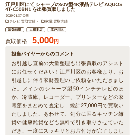
江戸川区にて シャープの50V型4K液晶テレビ AQUOS
4T-C50BN1 を出張買取しました
2026.01.07 公開
テレビ 買取実績
家電 買取実績
出張買取
大和本店
江戸川区
5,000
買取価格
円
担当バイヤーからのコメント
お引越し直前の大量整理も出張買取のアシスト
にお任せください！江戸川区のお客様より、お
引越しに伴う家財整理のご依頼をいただきまし
た。メインのシャープ製50インチテレビのほ
か、冷蔵庫、レコーダー、プリンターなどの家
電類をまとめて査定し、総計27,000円で買取い
たしました。あわせて、処分に困るキッチン雑
貨や健康雑貨なども無料で引き取りさせていた
だき、一度にスッキリとお片付けが完了しまし