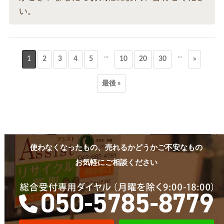
い。
...
...
1
2
3
4
5
10
20
30
»
最後 »
使わなくなったもの、売れるかどうかご不安なもの
お気軽にご相談ください