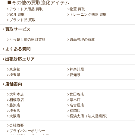
■その他の買取強化アイテム
アウトドア用品 買取
物置 買取
家具 買取
トレーニング機器 買取
ブランド品 買取
買取サービス
引っ越し前の家財買取
遺品整理の買取
よくある質問
出張対応エリア
東京都
神奈川県
埼玉県
愛知県
店舗案内
大和本店
世田谷店
相模原店
厚木店
藤沢店
名古屋店
埼玉店
福岡店
大阪店
横浜支店（法人営業部）
会社概要
プライバシーポリシー