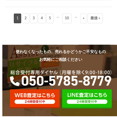
...
...
1
2
3
4
5
10
»
最後 »
使わなくなったもの、売れるかどうかご不安なもの
お気軽にご相談ください