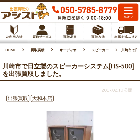
HOME
買取実績
オーディオ
スピーカー
川崎市で日立
川崎市で日立製のスピーカーシステム[HS-500]
を出張買取しました。
2017.02.19 公開
出張買取
大和本店