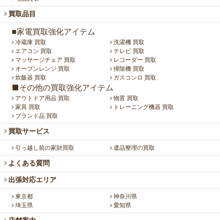
買取品目
■家電買取強化アイテム
冷蔵庫 買取
洗濯機 買取
エアコン 買取
テレビ 買取
マッサージチェア 買取
レコーダー 買取
オーブンレンジ 買取
掃除機 買取
炊飯器 買取
ガスコンロ 買取
■その他の買取強化アイテム
アウトドア用品 買取
物置 買取
家具 買取
トレーニング機器 買取
ブランド品 買取
買取サービス
引っ越し前の家財買取
遺品整理の買取
よくある質問
出張対応エリア
東京都
神奈川県
埼玉県
愛知県