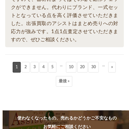
クができません。代わりにブランド、一式セッ
トとなっている点を高く評価させていただきま
した。出張買取のアシストはまとめ売りへの対
応力が強みです。1点1点査定させていただきま
すので、ぜひご相談ください。
...
...
1
2
3
4
5
10
20
30
»
最後 »
使わなくなったもの、売れるかどうかご不安なもの
お気軽にご相談ください