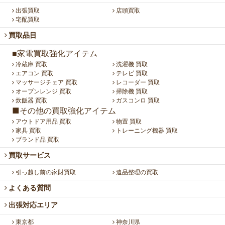
出張買取
店頭買取
宅配買取
買取品目
■家電買取強化アイテム
冷蔵庫 買取
洗濯機 買取
エアコン 買取
テレビ 買取
マッサージチェア 買取
レコーダー 買取
オーブンレンジ 買取
掃除機 買取
炊飯器 買取
ガスコンロ 買取
■その他の買取強化アイテム
アウトドア用品 買取
物置 買取
家具 買取
トレーニング機器 買取
ブランド品 買取
買取サービス
引っ越し前の家財買取
遺品整理の買取
よくある質問
出張対応エリア
東京都
神奈川県