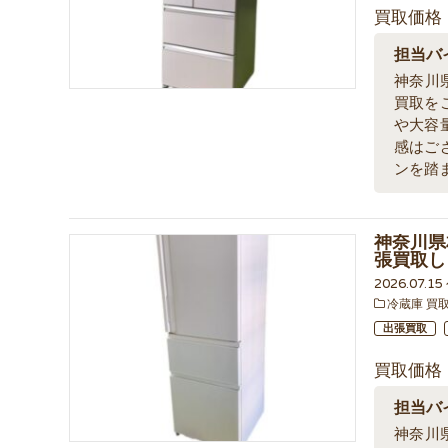
買取価格
担当バ
神奈川
買取を
や大容
感はご
ンを踏
神奈川県
張買取し
2026.07.1
冷蔵庫 買
出張買取
買取価格
担当バ
神奈川