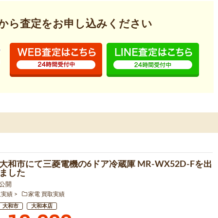
から査定を
お申し込みください
大和市にて三菱電機の6ドア冷蔵庫 MR-WX52D-Fを出
ました
5 公開
取実績
家電 買取実績
大和市
大和本店