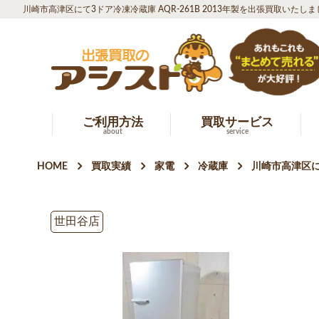
川崎市高津区にて3ドア冷凍冷蔵庫 AQR-261B 2013年製を出張買取いたしま
ご利用方法
買取サービス
about
service
HOME
買取実績
家電
冷蔵庫
川崎市高津区にて
世田谷店