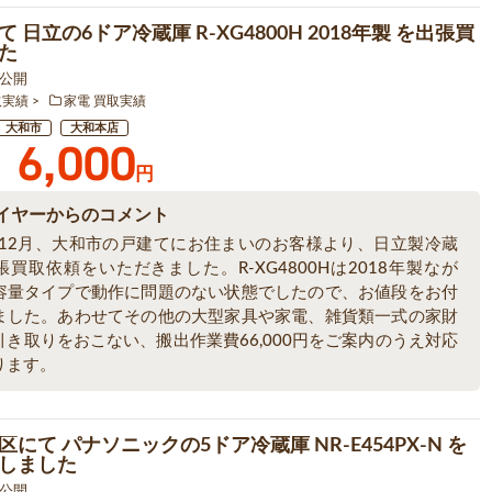
 日立の6ドア冷蔵庫 R-XG4800H 2018年製 を出張買
た
6 公開
取実績
家電 買取実績
大和市
大和本店
6,000
円
イヤーからのコメント
5年12月、大和市の戸建てにお住まいのお客様より、日立製冷蔵
買取依頼をいただきました。R-XG4800Hは2018年製なが
容量タイプで動作に問題のない状態でしたので、お値段をお付
ました。あわせてその他の大型家具や家電、雑貨類一式の家財
引き取りをおこない、搬出作業費66,000円をご案内のうえ対応
ります。
にて パナソニックの5ドア冷蔵庫 NR-E454PX-N を
しました
5 公開