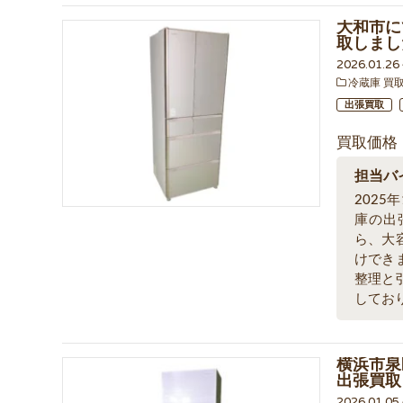
大和市にて
取しまし
2026.01.2
冷蔵庫 買
出張買取
買取価格
担当バ
202
庫の出張
ら、大
けでき
整理と
してお
横浜市泉区
出張買取
2026.01.0