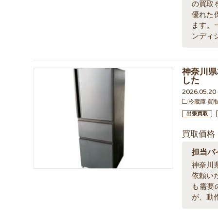
の買取
優れた
ます。
ンディ
神奈川県
した
2026.05.2
冷蔵庫 買
出張買取
買取価格
担当バ
神奈川
依頼い
も需要
が、動