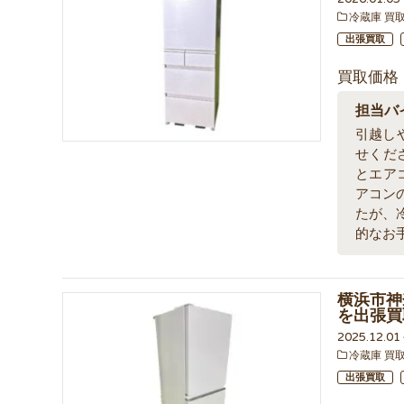
冷蔵庫 買
出張買取
買取価格
担当バ
引越し
せくだ
とエア
アコン
たが、
的なお
横浜市神奈
を出張買
2025.12.0
冷蔵庫 買
出張買取