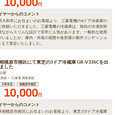
10,000
円
イヤーからのコメント
県大和市にお住まいのお客様より、三菱電機の6ドア冷蔵庫の
ご依頼いただきました。三菱電機の冷蔵庫は、独自の冷凍技術
量ながらスリムな設計で非常に人気があります。一般的な使用
ざいましたが、庫内・外装の状態や各部屋の動作コンディショ
まえて査定いたしました。
相模原市南区にて東芝の3ドア冷蔵庫 GR-V33SCを出
ました
5 公開
取実績
家電 買取実績
大和本店
相模原市南区
10,000
円
イヤーからのコメント
県相模原市南区にお住まいのお客様より、東芝の3ドア冷蔵庫