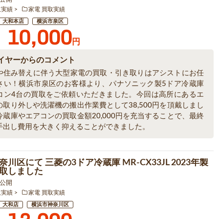
取実績
家電 買取実績
大和本店
横浜市泉区
10,000
円
イヤーからのコメント
や住み替えに伴う大型家電の買取・引き取りはアシストにお任
さい！横浜市泉区のお客様より、パナソニック製5ドア冷蔵庫
コン4台の買取をご依頼いただきました。今回は高所にあるエ
の取り外しや洗濯機の搬出作業費として38,500円を頂戴しまし
冷蔵庫やエアコンの買取金額20,000円を充当することで、最終
手出し費用を大きく抑えることができました。
川区にて 三菱の3ドア冷蔵庫 MR-CX33JL 2023年製
取しました
1 公開
取実績
家電 買取実績
大和店
横浜市神奈川区