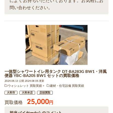
によくお持ちいただいております。お気軽にお
問い合わせください。
一体型シャワートイレ用タンク DT-BA283G BW1・洋風
便器 YBC-BA20S BW1 セットの買取価格
2024.06.13 公開 2024.08.05 更新
ウォシュレット 買取実績
建材・住宅設備 買取実績
大和市
大和本店
店頭買取
25,000
買取価格
円