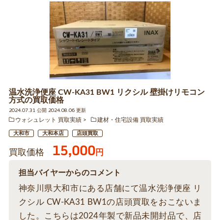
温水洗浄便座 CW-KA31 BW1 リクシル 壁掛けリモコン
方式の買取価格
2024.07.31 公開 2024.08.06 更新
ウォシュレット 買取実績
建材・住宅設備 買取実績
大和市
大和本店
店頭買取
15,000
買取価格
円
担当バイヤーからのコメント
神奈川県大和市にある店舗にて温水洗浄便座 リ
クシル CW-KA31 BW1の店頭買取をおこないま
した。こちらは2024年製で新品未開封品で、店