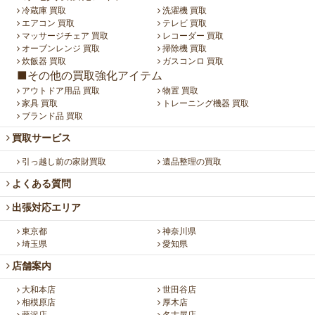
冷蔵庫 買取
洗濯機 買取
エアコン 買取
テレビ 買取
マッサージチェア 買取
レコーダー 買取
オーブンレンジ 買取
掃除機 買取
炊飯器 買取
ガスコンロ 買取
■その他の買取強化アイテム
アウトドア用品 買取
物置 買取
家具 買取
トレーニング機器 買取
ブランド品 買取
買取サービス
引っ越し前の家財買取
遺品整理の買取
よくある質問
出張対応エリア
東京都
神奈川県
埼玉県
愛知県
店舗案内
大和本店
世田谷店
相模原店
厚木店