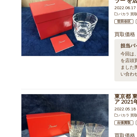
ラー を
2022.06.1
バカラ 買
世田谷区
買取価格
担当バ
今回は、
を店頭
ました
い合わ
東京都 
ア 20
2022.05.1
バカラ 買
出張買取
買取価格