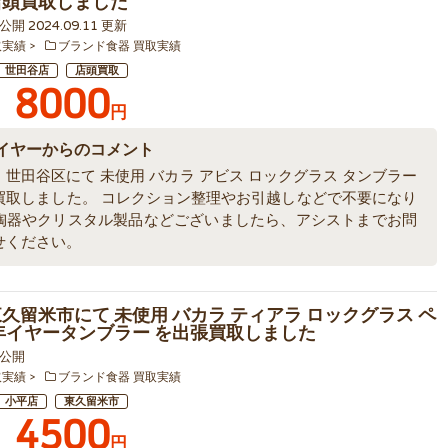
店頭買取しました
7 公開 2024.09.11 更新
取実績
ブランド食器 買取実績
世田谷店
店頭買取
8000
円
イヤーからのコメント
世田谷区にて 未使用 バカラ アビス ロックグラス タンブラー
買取しました。 コレクション整理やお引越しなどで不要になり
陶器やクリスタル製品などございましたら、アシストまでお問
せください。
東久留米市にて 未使用 バカラ ティアラ ロックグラス ペ
21年イヤータンブラー を出張買取しました
8 公開
取実績
ブランド食器 買取実績
小平店
東久留米市
4500
円