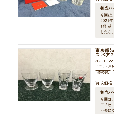
担当バ
今回は
202
お引越
したら
東京都 渋
ス ペア
2022.01.2
バカラ 買
出張買取
買取価格
担当バ
今回は、
ア 2
不要に