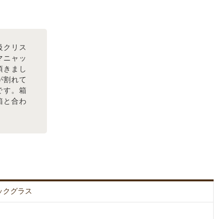
級クリス
マニャッ
頂きまし
が割れて
です。箱
箱と合わ
ックグラス