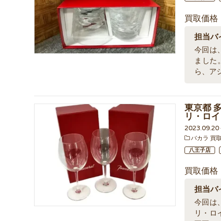
買取価格
担当バ
今回は
ました
ら、ア
東京都 
リ・ロイ
2023.09.2
バカラ 買
八王子店
買取価格
担当バ
今回は
リ・ロ