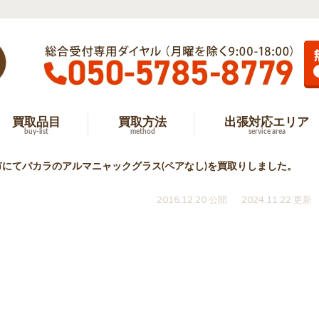
買取品目
買取方法
出張対応エリア
buy-list
method
service area
市にてバカラのアルマニャックグラス(ペアなし)を買取りしました。
2016.12.20 公開
2024.11.22 更新