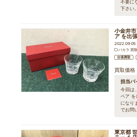
不要に
下さい
小金井市に
ア を出
2022.09.0
バカラ 買
出張買取
買取価格
担当バ
今回は、
ペア 
になり
でお問
東京都 