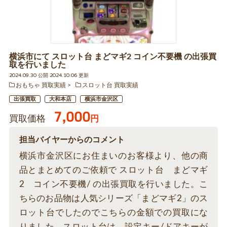
横浜市にて スロット台 まどマギ2 コイン不要機 の出張買
取を行いました
2024.09.30 公開 2024.10.06 更新
おもちゃ 買取実績
スロット台 買取実績
出張買取
大和本店
横浜市金沢区
7,000
買取価格
円
担当バイヤーからのコメント
横浜市金沢区にお住まいのお客様より、他の商
品とまとめてのご依頼で スロット台 まどマギ
2 コイン不要機/ の出張買取を行いました。こ
ちらのお品物は人気シリーズ「まどマギ2」のス
ロット台でしたのでこちらの金額での買取にな
りました。スロット台は、設定キー/ドアキーが