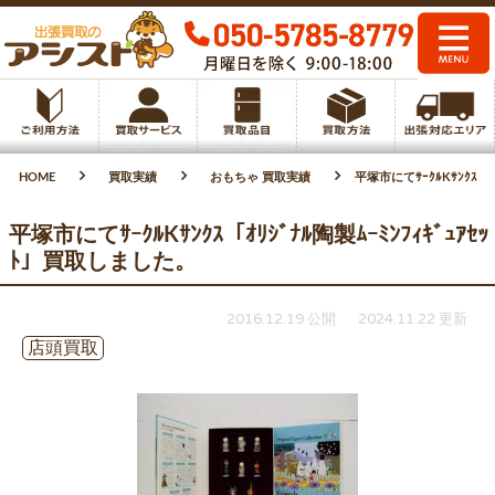
HOME
買取実績
おもちゃ 買取実績
平塚市にてｻｰｸﾙKｻﾝｸｽ「ｵ
平塚市にてｻｰｸﾙKｻﾝｸｽ「ｵﾘｼﾞﾅﾙ陶製ﾑｰﾐﾝﾌｨｷﾞｭｱｾｯ
ﾄ」買取しました。
2016.12.19 公開
2024.11.22 更新
店頭買取