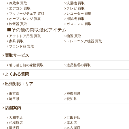
冷蔵庫 買取
洗濯機 買取
エアコン 買取
テレビ 買取
マッサージチェア 買取
レコーダー 買取
オーブンレンジ 買取
掃除機 買取
炊飯器 買取
ガスコンロ 買取
■その他の買取強化アイテム
アウトドア用品 買取
物置 買取
家具 買取
トレーニング機器 買取
ブランド品 買取
買取サービス
引っ越し前の家財買取
遺品整理の買取
よくある質問
出張対応エリア
東京都
神奈川県
埼玉県
愛知県
店舗案内
大和本店
世田谷店
相模原店
厚木店
藤沢店
名古屋店