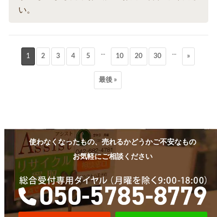
い。
...
...
1
2
3
4
5
10
20
30
»
最後 »
使わなくなったもの、売れるかどうかご不安なもの
お気軽にご相談ください