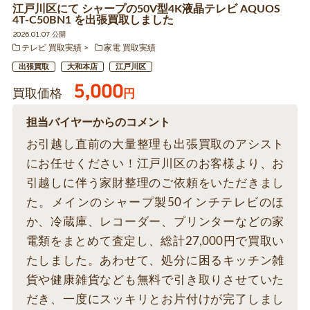
江戸川区にて シャープの50V型4K液晶テレビ AQUOS
4T-C50BN1 を出張買取しました
2026.01.07 公開
テレビ 買取実績
家電 買取実績
出張買取
大和本店
江戸川区
5,000
買取価格
円
担当バイヤーからのコメント
お引越し直前の大量整理も出張買取のアシスト
にお任せください！江戸川区のお客様より、お
引越しに伴う家財整理のご依頼をいただきまし
た。メインのシャープ製50インチテレビのほ
か、冷蔵庫、レコーダー、プリンターなどの家
電類をまとめて査定し、総計27,000円で買取い
たしました。あわせて、処分に困るキッチン雑
貨や健康雑貨なども無料で引き取りさせていた
だき、一度にスッキリとお片付けが完了しまし