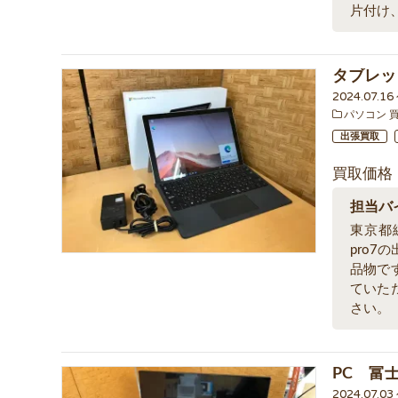
片付け
タブレッ
2024.07.1
パソコン 
出張買取
買取価格
担当バ
東京都
pro
品物で
ていた
さい。
PC 富士
2024.07.03