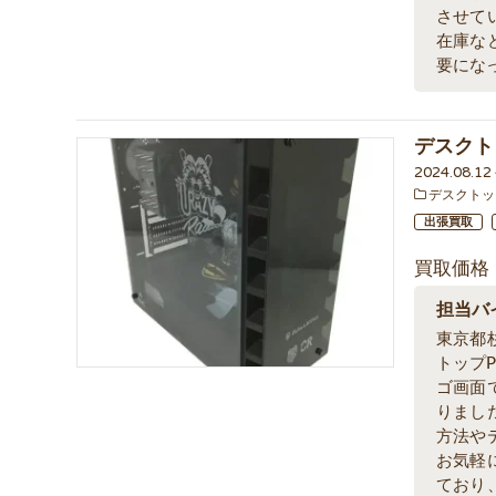
させて
在庫な
要にな
デスクトッ
2024.08.1
デスクトッ
出張買取
買取価格
担当バ
東京都
トップP
ゴ画面
りまし
方法や
お気軽
ており