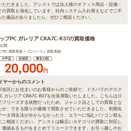
いただきました。アシストでは法人様のオフィス用品・設備・
どの買取も強化しています。社内システム入れ替えなどでご不
った備品がありましたら、ぜひご相談ください。
プPC ガレリア CRA7C-R37の買取価格
2 公開
プPC 買取実績
パソコン 買取実績
小平店
杉並区
東京23区
20,000
円
イヤーからのコメント
杉並区にお住まいのお客様からのご依頼で、ドスパラのデスク
C ガレリア CRA7C-R37を出張買取いたしました。こちらはロ
でフリーズする状態だったため、ジャンク品としての買取とな
たが、できる限りの価格で買取させていただきました。初期化
データ消去法が分からなかったり、エラーに悩むパソコン類も
にご相談ください。アシストは幅広いカテゴリの買取に対応し
、価値あるものをまとめてリユースできます。お引っ越しやお