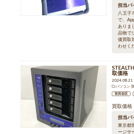
担当バ
八王子
で、Ap
ありま
品物で
価買取
わせく
STEAL
取価格
2024.08.2
パソコン 
世田谷区
買取価格
担当バ
東京都世
ージサ