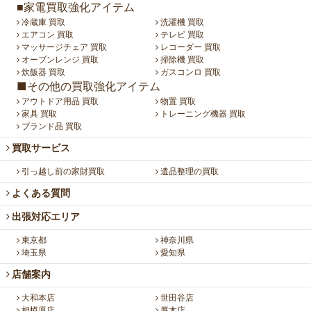
■家電買取強化アイテム
冷蔵庫 買取
洗濯機 買取
エアコン 買取
テレビ 買取
マッサージチェア 買取
レコーダー 買取
オーブンレンジ 買取
掃除機 買取
炊飯器 買取
ガスコンロ 買取
■その他の買取強化アイテム
アウトドア用品 買取
物置 買取
家具 買取
トレーニング機器 買取
ブランド品 買取
買取サービス
引っ越し前の家財買取
遺品整理の買取
よくある質問
出張対応エリア
東京都
神奈川県
埼玉県
愛知県
店舗案内
大和本店
世田谷店
相模原店
厚木店