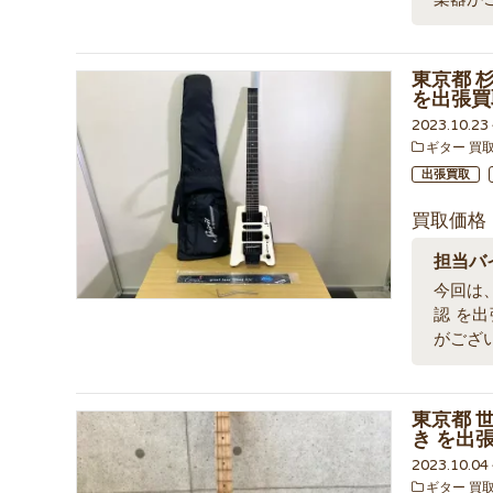
東京都 杉
を出張買
2023.10.2
ギター 買
出張買取
買取価格
担当バ
今回は、東
認 を
がござ
東京都 
き を出
2023.10.0
ギター 買