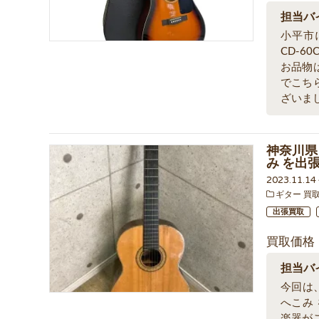
担当バ
小平市
CD-6
お品物
でこち
ざいま
神奈川県
み を出
2023.11.1
ギター 買
出張買取
買取価格
担当バ
今回は、
へこみ
楽器が