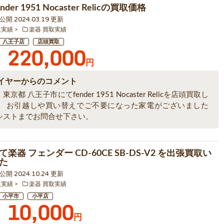
der 1951 Nocaster Relicの買取価格
8 公開 2024.03.19 更新
取実績
楽器 買取実績
八王子店
店頭買取
220,000
円
イヤーからのコメント
京都 八王子市にてfender 1951 Nocaster Relicを店頭買取し
。 お引越しや買い替えでご不要になった家電がございました
シストまでお問合せ下さい。
楽器 フェンダー CD-60CE SB-DS-V2 を出張買取い
た
5 公開 2024.10.24 更新
取実績
楽器 買取実績
小平市
小平店
10,000
円