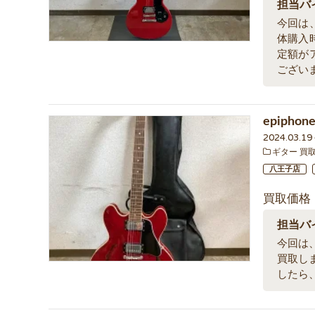
担当バ
今回は、
体購入
定額が
ござい
epipho
2024.03.1
ギター 買
八王子店
買取価格
担当バ
今回は、
買取し
したら