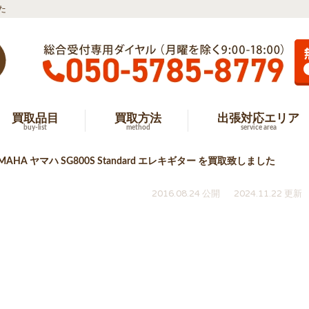
した
買取品目
買取方法
出張対応エリア
buy-list
method
service area
AHA ヤマハ SG800S Standard エレキギター を買取致しました
2016.08.24 公開
2024.11.22 更新