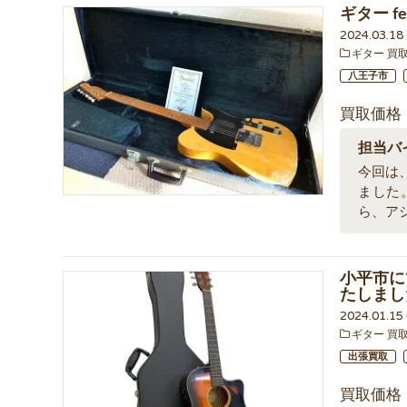
ギター fen
2024.03.1
ギター 買
八王子市
買取価格
担当バ
今回は、東
ました
ら、ア
小平市にて
たしまし
2024.01.1
ギター 買
出張買取
買取価格