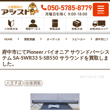
HOME
買取実績
オーディオ
スピーカー
府中市にてPi
府中市にてPioneer パイオニア サウンドバーシス
テム SA-SWR33 S-SB550 サラウンドを買取しま
した。
2017.02.12 公開
八王子店
出張買取