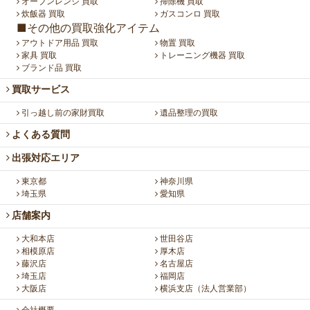
オーブンレンジ 買取
掃除機 買取
炊飯器 買取
ガスコンロ 買取
■その他の買取強化アイテム
アウトドア用品 買取
物置 買取
家具 買取
トレーニング機器 買取
ブランド品 買取
買取サービス
引っ越し前の家財買取
遺品整理の買取
よくある質問
出張対応エリア
東京都
神奈川県
埼玉県
愛知県
店舗案内
大和本店
世田谷店
相模原店
厚木店
藤沢店
名古屋店
埼玉店
福岡店
大阪店
横浜支店（法人営業部）