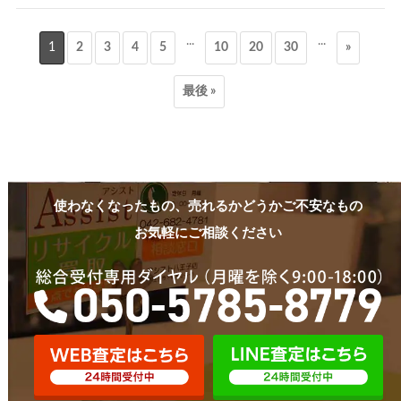
...
...
1
2
3
4
5
10
20
30
»
最後 »
使わなくなったもの、売れるかどうかご不安なもの
お気軽にご相談ください