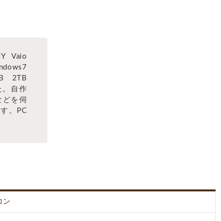
Vaio
ndows7
GB 2TB
した。自作
などを伺
す。PC
。
コン