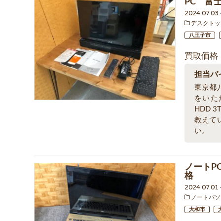
PC 富士
2024.07.03
デスクトッ
八王子市
買取価格
担当バ
東京都
をいただ
HDD
教えて
い。
ノートPC 
格
2024.07.0
ノートパソ
大和市