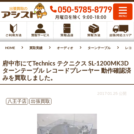
HOME
買取実績
オーディオ
ターンテーブル
レコ
府中市にてTechnics テクニクス SL-1200MK3D
ターンテーブル レコードプレーヤー 動作確認済
みを買取しました。
2017.01.25 公開
八王子店
出張買取