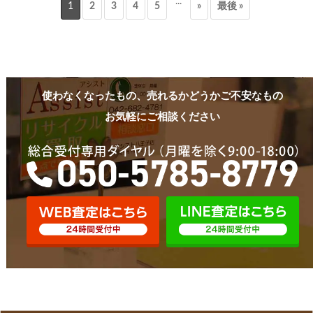
...
1
2
3
4
5
»
最後 »
使わなくなったもの、売れるかどうかご不安なもの
お気軽にご相談ください