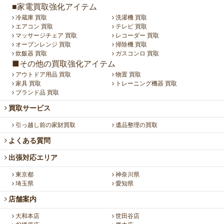
■家電買取強化アイテム
冷蔵庫 買取
洗濯機 買取
エアコン 買取
テレビ 買取
マッサージチェア 買取
レコーダー 買取
オーブンレンジ 買取
掃除機 買取
炊飯器 買取
ガスコンロ 買取
■その他の買取強化アイテム
アウトドア用品 買取
物置 買取
家具 買取
トレーニング機器 買取
ブランド品 買取
買取サービス
引っ越し前の家財買取
遺品整理の買取
よくある質問
出張対応エリア
東京都
神奈川県
埼玉県
愛知県
店舗案内
大和本店
世田谷店