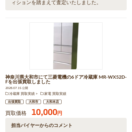
ィションを踏まえて査定いたしました。
神奈川県大和市にて三菱電機の6ドア冷蔵庫 MR-WX52D-
Fを出張買取しました
2026.07.15 公開
冷蔵庫 買取実績
家電 買取実績
出張買取
大和市
大和本店
10,000
買取価格
円
担当バイヤーからのコメント