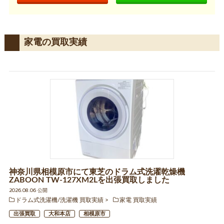
家電の買取実績
神奈川県相模原市にて東芝のドラム式洗濯乾燥機
ZABOON TW-127XM2Lを出張買取しました
2026.08.06 公開
ドラム式洗濯機/洗濯機 買取実績
家電 買取実績
出張買取
大和本店
相模原市