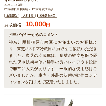
2026.07.15 公開
冷蔵庫 買取実績
家電 買取実績
出張買取
大和本店
相模原市南区
10,000
買取価格
円
担当バイヤーからのコメント
神奈川県相模原市南区にお住まいのお客様よ
り、東芝の3ドア冷蔵庫の買取をご依頼いただき
ました。東芝の冷蔵庫は、食材の鮮度を保つ優
れた保冷技術や使い勝手の良いレイアウト設計
で非常に人気があります。一般的な使用感はご
ざいましたが、庫内・外装の状態や動作コンデ
ィションを踏まえて査定いたしました。