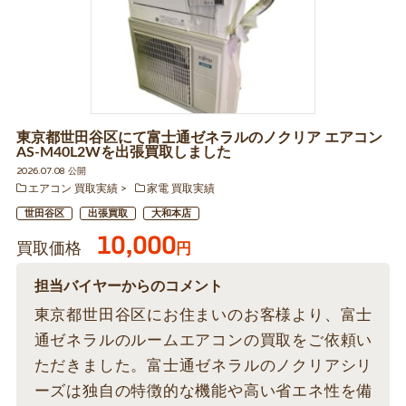
東京都世田谷区にて富士通ゼネラルのノクリア エアコン
AS-M40L2Wを出張買取しました
2026.07.08 公開
エアコン 買取実績
家電 買取実績
世田谷区
出張買取
大和本店
10,000
買取価格
円
担当バイヤーからのコメント
東京都世田谷区にお住まいのお客様より、富士
通ゼネラルのルームエアコンの買取をご依頼い
ただきました。富士通ゼネラルのノクリアシリ
ーズは独自の特徴的な機能や高い省エネ性を備