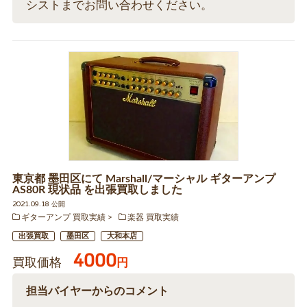
シストまでお問い合わせください。
東京都 墨田区にて Marshall/マーシャル ギターアンプ
AS80R 現状品 を出張買取しました
2021.09.18 公開
ギターアンプ 買取実績
楽器 買取実績
出張買取
墨田区
大和本店
4000
買取価格
円
担当バイヤーからのコメント