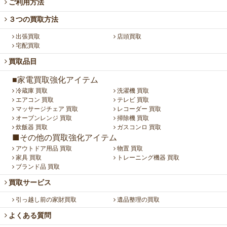
ご利用方法
３つの買取方法
出張買取
店頭買取
宅配買取
買取品目
■家電買取強化アイテム
冷蔵庫 買取
洗濯機 買取
エアコン 買取
テレビ 買取
マッサージチェア 買取
レコーダー 買取
オーブンレンジ 買取
掃除機 買取
炊飯器 買取
ガスコンロ 買取
■その他の買取強化アイテム
アウトドア用品 買取
物置 買取
家具 買取
トレーニング機器 買取
ブランド品 買取
買取サービス
引っ越し前の家財買取
遺品整理の買取
よくある質問