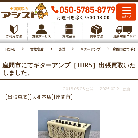
HOME
買取実績
楽器
ギターアンプ
座間市にてギタ
座間市にてギターアンプ［THR5］出張買取いた
しました。
2016.05.06 公開
2025.02.21 更新
出張買取
大和本店
座間市